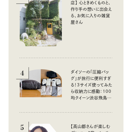
店】 心ときめくものと、
作り手の想いに出会え
る、お気に入りの雑貨
屋さん
4
ダイソーの「圧縮バッ
グ」が旅行に便利すぎ
る！3サイズ使ってみた
ら収納力に感動：100
均クイーン渋谷飛鳥の
『本当にいいもの』第
10回③
5
【高山都さんが楽しむ