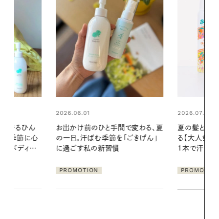
2026.07.24
2026.06.01
間で変わる、夏
夏の髪と心が瞬時にリフレッシュす
暑い夏のナイ
「ごきげん」
る【大人気のドライシャンプー】 この
える夜の爽
1本で汗ばむ季節も一日中心地よく
PROMOTIO
PROMOTION