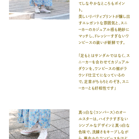
てしなやかなところもポイン
ト。
美しいリバティプリントが醸し出
すエレガントな雰囲気と、スニ
ーカーのカジュアル感も絶妙に
マッチし、ドレッシーすぎないワ
ンピースの装いが新鮮です。
「足もとはサンダルではなく、ス
ニーカーを合わせてカジュアル
ダウンを。ワンピースの裾がラ
ウンド仕立てになっているの
で、足首がちらりとのぞき、スニ
ーカーとも好相性です」
真っ白な〈コンバース〉のオー
ルスターは、ハイテクすぎない
シンプルなデザインと真っ白な
色味で、洗練さをキープしなが
ら、華やかなワンピースをほど