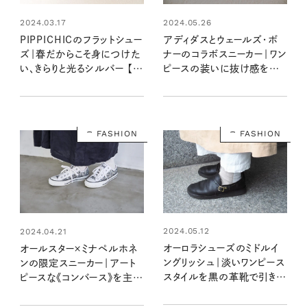
2024.03.17
2024.05.26
PIPPICHICのフラットシュー
アディダスとウェールズ・ボ
ズ｜春だからこそ身につけた
ナーのコラボスニーカー｜ワン
い、きらりと光るシルバー 【大
ピースの装いに抜け感をプラ
人女子の足もとおしゃれ】
ス 【大人女子の足もとおしゃ
れ】
FASHION
FASHION
2024.05.12
2024.04.21
オーロラシューズのミドルイ
オールスター×ミナペルホネ
ングリッシュ｜淡いワンピース
ンの限定スニーカー｜アート
スタイルを黒の革靴で引き締
ピースな《コンバース》を主役
め【大人女子の足もとおしゃ
に【大人女子の足もとおしゃ
れ】
れ】