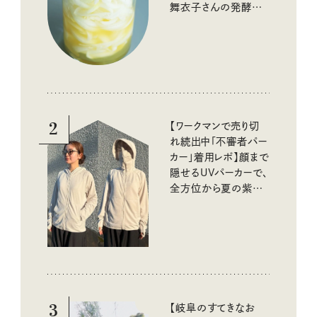
舞衣子さんの発酵と
酸味の仕込みごはん
2
【ワークマンで売り切
れ続出中「不審者パー
カー」着用レポ】顔まで
隠せるUVパーカーで、
全方位から夏の紫外
線をブロック
3
【岐阜のすてきなお