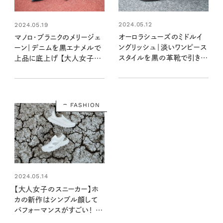
2024.05.12
2024.05.19
オーロラシューズのミドルイ
マノロ・ブラニクのメリージェ
ングリッシュ｜淡いワンピース
ーン｜デニムを黒エナメルで
スタイルを黒の革靴で引き締
上品に底上げ 【大人女子の
め【大人女子の足もとおしゃ
足もとおしゃれ】
れ】
FASHION
2024.05.14
【大人女子のスニーカー】ホ
カの新作はシンプル顔して
パフォーマンスがすごい！ 山
も川も街も快適、しかも省資