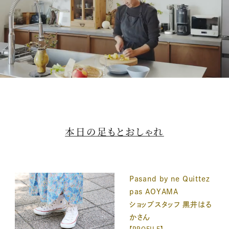
M
u
t
本日の足もとおしゃれ
e
Pasand by ne Quittez
pas AOYAMA
ショップスタッフ 黒井はる
かさん