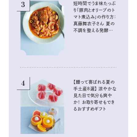
3
短時間でうま味たっぷ
り「豚肉とオリーブのト
マト煮込み」の作り方：
真藤舞衣子さん 夏の
不調を整える発酵レ
シピ
4
【贈って喜ばれる夏の
手土産８選】 涼やかな
見た目で気分も爽や
か！ お取り寄せもでき
るおすすめギフト