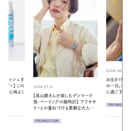
2026.06.01
2026.06.01
お出かけ前のひと手間で変わる、夏
暑い夏のナイ
の一日。汗ばむ季節を「ごきげん」
える夜の爽
に過ごす私の新習慣
デンマーク
PROMOTIO
クセサ
PROMOTION
素敵な大人の