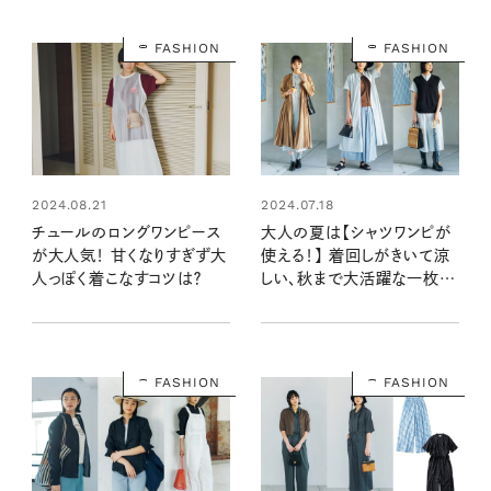
FASHION
FASHION
2024.08.21
2024.07.18
チュールのロングワンピース
大人の夏は【シャツワンピが
が大人気！ 甘くなりすぎず大
使える！】 着回しがきいて涼
人っぽく着こなすコツは？
しい、秋まで大活躍な一枚
は？
FASHION
FASHION