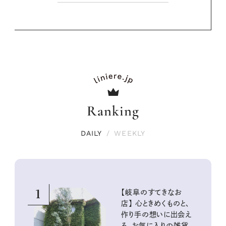
Ranking
DAILY
/
WEEKLY
1
【岐阜のすてきなお
店】 心ときめくものと、
作り手の想いに出会え
る、お気に入りの雑貨