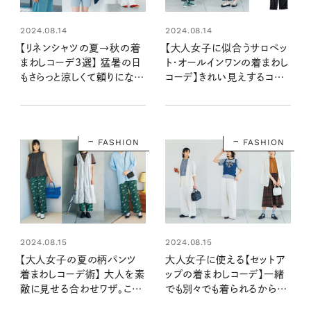
2024.08.14
2024.08.14
【リネンシャツの夏→秋の着
【大人女子に似合うサロペッ
まわしコーデ3選】 猛暑の日
ト・オールインワンの着まわし
もさらっと涼しくて頼りになる
コーデ】きれい見えするコツ
こと間違いなし！
は？ 夏→秋までどう着こな
す？
FASHION
FASHION
2024.08.15
2024.08.15
【大人女子の夏の柄パンツ
大人女子に使える【セットア
着まわしコーデ術】 大人を素
ップの着まわしコーデ】一緒
敵に見せる合わせワザ。こう
でも別々でも着られるから、
重ねると素敵です！
夏から秋まで大活躍！