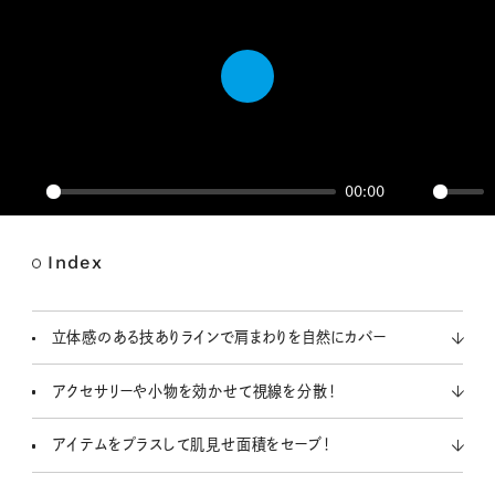
P
l
a
y
00:00
P
M
l
u
a
t
Index
y
e
立体感のある技ありラインで肩まわりを自然にカバー
アクセサリーや小物を効かせて視線を分散！
アイテムをプラスして肌見せ面積をセーブ！