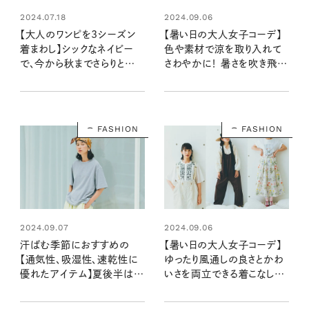
2024.07.18
2024.09.06
【大人のワンピを3シーズン
【暑い日の大人女子コーデ】
着まわし】シックなネイビー
色や素材で涼を取り入れて
で、今から秋までさらりと上
さわやかに！ 暑さを吹き飛ば
品に！
すアイテム選びのポイント
は？
FASHION
FASHION
2024.09.07
2024.09.06
汗ばむ季節におすすめの
【暑い日の大人女子コーデ】
【通気性、吸湿性、速乾性に
ゆったり風通しの良さとかわ
優れたアイテム】夏後半は、
いさを両立できる着こなしの
さらりと肌触りの良い機能性
コツ
素材を味方に！