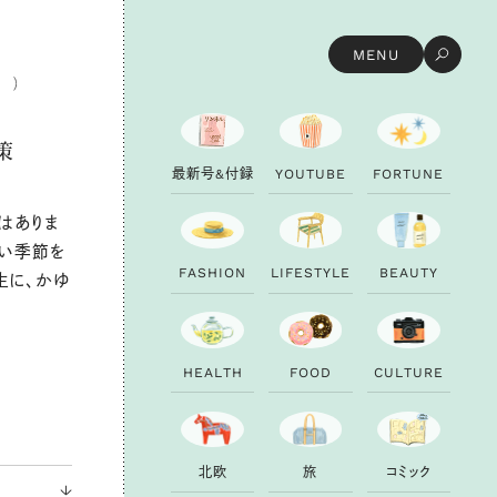
MENU
策
最
新
号
&
付
録
Y
O
U
T
U
B
E
F
O
R
T
U
N
E
はありま
すい季節を
F
A
S
H
I
O
N
L
I
F
E
S
T
Y
L
E
B
E
A
U
T
Y
生に、かゆ
H
E
A
L
T
H
F
O
O
D
C
U
L
T
U
R
E
北
欧
旅
コ
ミ
ッ
ク