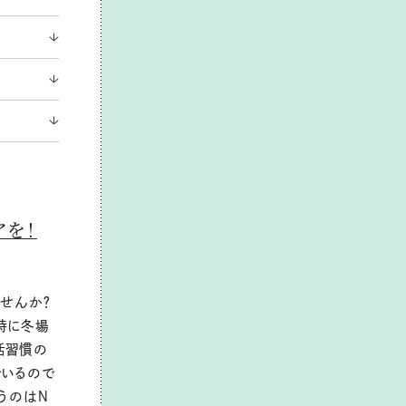
アを！
せんか？
特に冬場
活習慣の
でいるので
うのはＮ