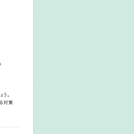
る
！
ょう。
える対策