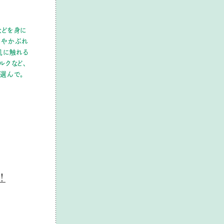
などを身に
みやかぶれ
肌に触れる
ルクなど、
選んで。
！