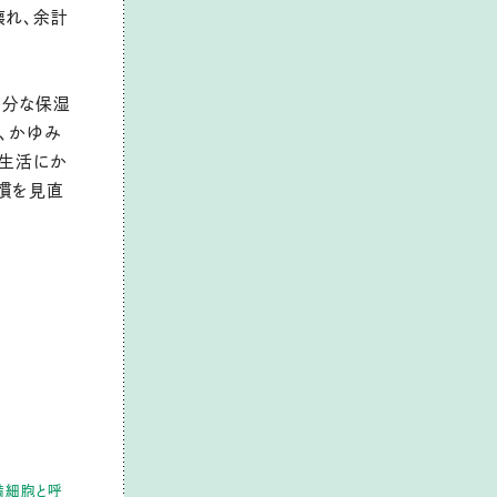
壊れ、余計
十分な保湿
、かゆみ
常生活にか
慣を見直
満細胞と呼