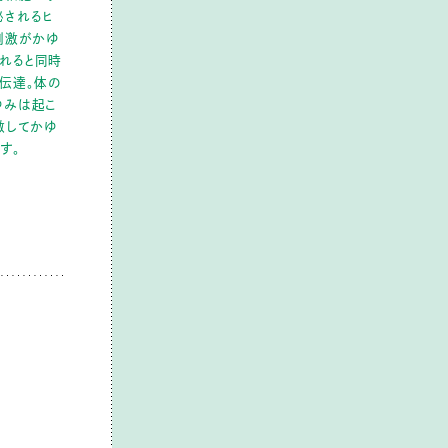
泌されるヒ
刺激がかゆ
れると同時
伝達。体の
ゆみは起こ
激してかゆ
す。