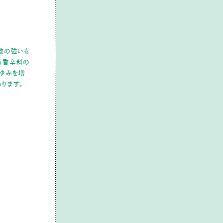
激の強いも
る香辛料の
ゆみを増
ります。