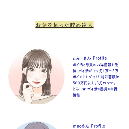
お話を伺った貯め達人
とみーさん Profile
ポイ活×懸賞のお得情報を発
信。ポイ活だけで月１万～３万
ポイントをゲット！ 総貯蓄額は
500万円以上。３児のママ。
とみー★ ポイ活×懸賞×お得
情報
maoさん Profile