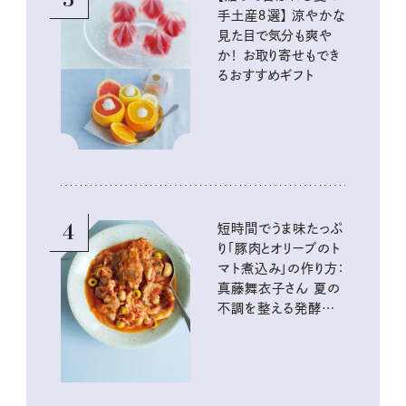
手土産８選】 涼やかな
見た目で気分も爽や
か！ お取り寄せもでき
るおすすめギフト
4
短時間でうま味たっぷ
り「豚肉とオリーブのト
マト煮込み」の作り方：
真藤舞衣子さん 夏の
不調を整える発酵レ
シピ