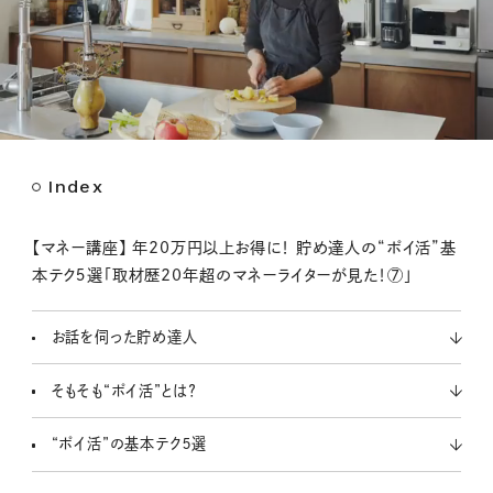
Index
M
u
t
【マネー講座】 年20万円以上お得に！ 貯め達人の“ポイ活”基
e
本テク５選「取材歴20年超のマネーライターが見た！⑦」
お話を伺った貯め達人
そもそも“ポイ活”とは？
“ポイ活”の基本テク５選