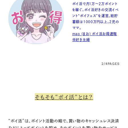
ポイ活で月１万～２万ポイント
を稼ぐ。ポイ活好きの交流イベ
ント“ポイフェス”を運営。総貯
蓄額は1000万円以上。２児の
ママ。
mao (まお) ポイ活お得速報
🉐好き主婦
2/4
PAGES
そもそも“ポイ活”とは？
“ポイ活”は、ポイント活動の略で、買い物のキャッシュレス決済
などによってポイントを貯め、そのポイントを買い物やサービス