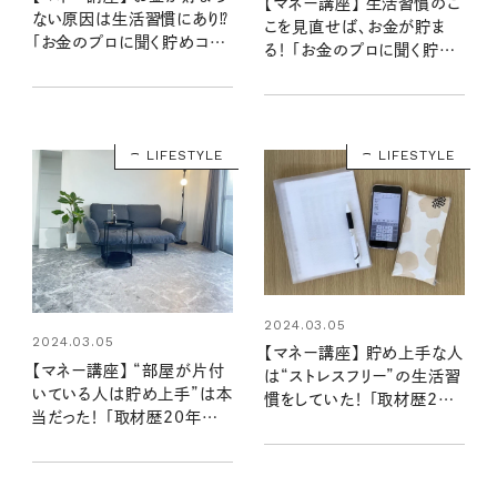
【マネー講座】 生活習慣のこ
ない原因は生活習慣にあり⁉
こを見直せば、お金が貯ま
「お金のプロに聞く貯めコツ
る！ 「お金のプロに聞く貯め
①」
コツ②」
LIFESTYLE
LIFESTYLE
2024.03.05
2024.03.05
【マネー講座】 貯め上手な人
【マネー講座】 “部屋が片付
は“ストレスフリー”の生活習
いている人は貯め上手”は本
慣をしていた！ 「取材歴20
当だった！ 「取材歴20年超
年超のマネーライターが見
のマネーライターが見た！②」
た！③」