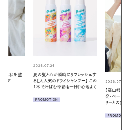
2026.06.01
リフレッシュす
お出かけ前の
ンプー】 この
の一日。汗ば
2026.07.21
一日中心地よく
に過ごす私
【高山都さんが楽しむデンマーク
発・ベーリングの腕時計】 アクセサ
PROMOTIO
リーとの重ねづけも素敵な大人の
夏スタイル３選
PROMOTION