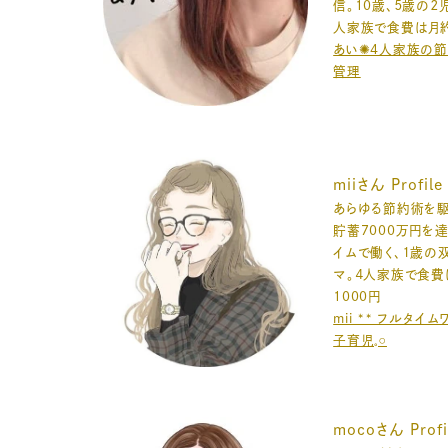
信。10歳、５歳の２
人家族で食費は月
あい✺4人家族の
管理
miiさん Profile
あらゆる節約術を駆
貯蓄7000万円を
イムで働く、１歳の
マ。４人家族で食費
1000円
mii ** フルタイ
子育児𓈒𓏸
mocoさん Profi