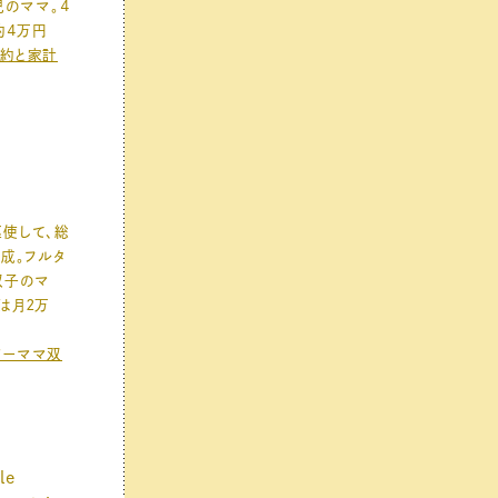
児のママ。４
約４万円
節約と家計
使して、総
達成。フルタ
双子のマ
は月２万
ムワーママ双
le