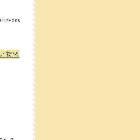
3/4
PAGES
買い物習