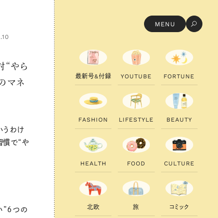
MENU
.10
対“やら
最
新
号
&
付
録
Y
O
U
T
U
B
E
F
O
R
T
U
N
E
のマネ
F
A
S
H
I
O
N
L
I
F
E
S
T
Y
L
E
B
E
A
U
T
Y
いうわけ
習慣で“や
H
E
A
L
T
H
F
O
O
D
C
U
L
T
U
R
E
北
欧
旅
コ
ミ
ッ
ク
い”６つの