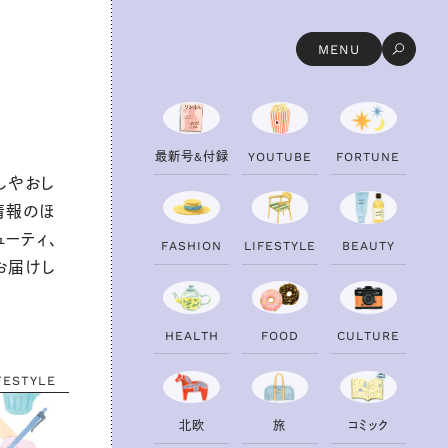
MENU
最
新
号
&
付
録
Y
O
U
T
U
B
E
F
O
R
T
U
N
E
しやおし
情報のほ
ューティ、
F
A
S
H
I
O
N
L
I
F
E
S
T
Y
L
E
B
E
A
U
T
Y
お届けし
H
E
A
L
T
H
F
O
O
D
C
U
L
T
U
R
E
FESTYLE
北
欧
旅
コ
ミ
ッ
ク