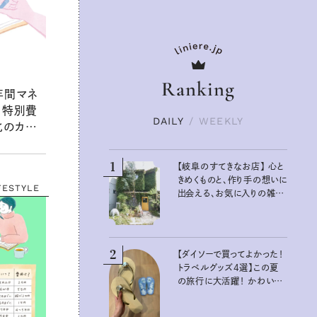
Ranking
年間マネ
 特別費
DAILY
/
WEEKLY
化のカギ
1
【岐阜のすてきなお店】 心と
きめくものと、作り手の想いに
FESTYLE
出会える、お気に入りの雑貨
屋さん
2
【ダイソーで買ってよかった！
トラベルグッズ4選】この夏
の旅行に大活躍！ かわいく
て便利な厳選マストバイア
イテム