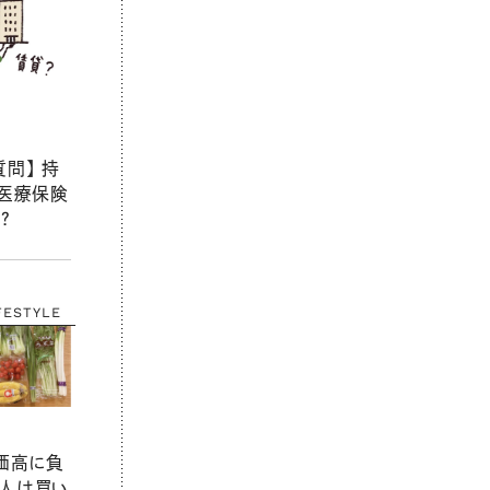
問】 持
 医療保険
？
FESTYLE
物価高に負
人は買い