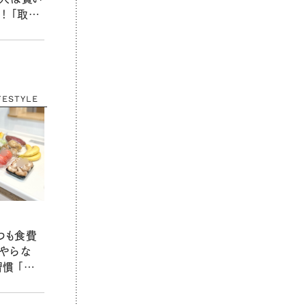
！ 「取材
ーライター
FESTYLE
つも食費
やらな
慣 「取
ネーライ