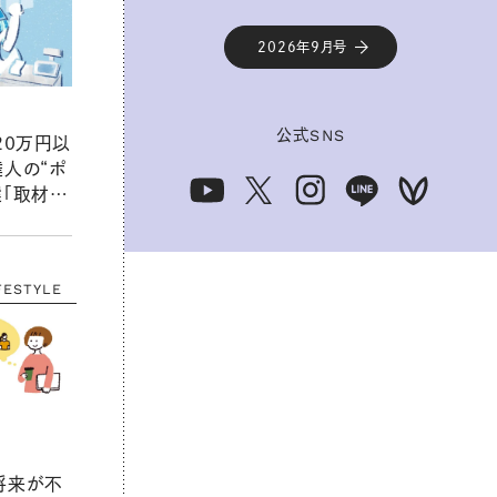
2026年9月号
公式
SNS
20万円以
達人の“ポ
選「取材歴
ライターが
FESTYLE
将来が不