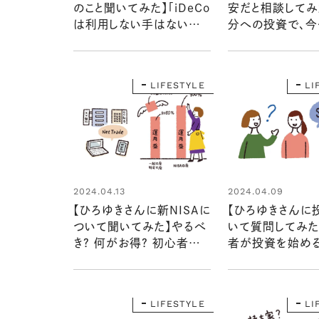
のこと聞いてみた】「iDeCo
安だと相談してみ
は利用しない手はないで
分への投資で、今
すね。あとは、最後には〇
きたい3つのこと
〇〇〇もあります」
れました
LIFESTYLE
LI
2024.04.13
2024.04.09
【ひろゆきさんに新NISAに
【ひろゆきさんに
ついて聞いてみた】やるべ
いて質問してみた
き？ 何がお得？ 初心者に
者が投資を始める
やさしく教えてくれました
ず何をすればいい
LIFESTYLE
LI