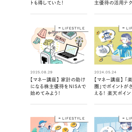
トも得していた！
主優待の活用テ
LIFESTYLE
LI
2025.08.29
2024.05.24
【マネー講座】 家計の助け
【マネー講座】 「
になる株主優待をNISAで
圏」でポイントが
始めてみよう！
える！ 楽天ポイン
活”攻略テク 「取
年超のマネーライ
た！⑨」
LIFESTYLE
LI