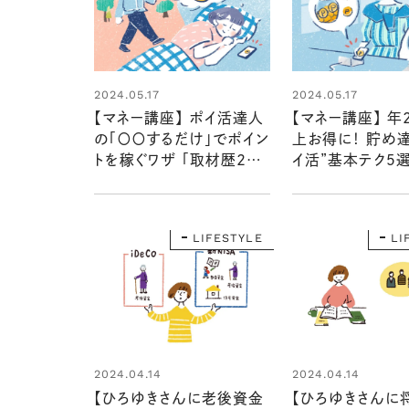
2024.05.17
2024.05.17
【マネー講座】 ポイ活達人
【マネー講座】 年
の「〇〇するだけ」でポイン
上お得に！ 貯め
トを稼ぐワザ 「取材歴20
イ活”基本テク５
年超のマネーライターが見
20年超のマネー
た！⑧」
見た！⑦」
LIFESTYLE
LI
2024.04.14
2024.04.14
【ひろゆきさんに老後資金
【ひろゆきさんに