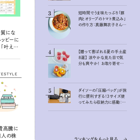
3
短時間でうま味たっぷり「豚
肉とオリーブのトマト煮込み」
の作り方：真藤舞衣子さん
夏の不調を整える発酵レシ
体質にな
ピ
ハッピーに
「叶えた
4
【贈って喜ばれる夏の手土産
き方と
８選】 涼やかな見た目で気
分も爽やか！ お取り寄せも
できるおすすめギフト
FESTYLE
5
ダイソーの「圧縮バッグ」が旅
行に便利すぎる！3サイズ使
ってみたら収納力に感動：
100均クイーン渋谷飛鳥の
『本当にいいもの』第10回③
食費高騰に
達人の株
ランキングをもっと見る