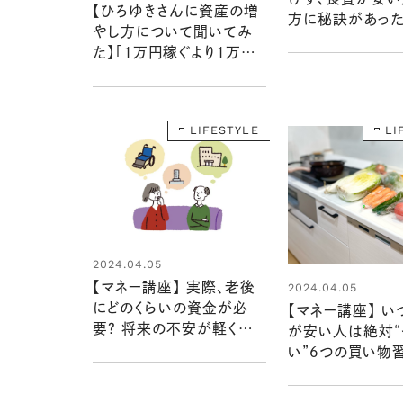
【ひろゆきさんに資産の増
方に秘訣があった
やし方について聞いてみ
歴20年超のマネ
た】「1万円稼ぐより1万円
が見た！⑤」
使わないほうが簡単です」
LIFESTYLE
LI
2024.04.05
【マネー講座】 実際、老後
2024.04.05
にどのくらいの資金が必
【マネー講座】 い
要？ 将来の不安が軽くなる
が安い人は絶対“
お金の知識
い”６つの買い物習
材歴20年超のマ
ターが見た！④」