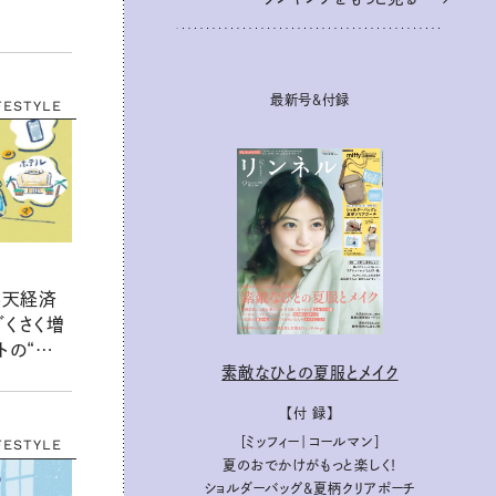
ク
最新号＆付録
FESTYLE
楽天経済
ざくさく増
トの“ポイ
素敵なひとの夏服とメイク
材歴20
ターが見
【付 録】
［ミッフィー｜コールマン］
FESTYLE
夏のおでかけがもっと楽しく！
ショルダーバッグ&夏柄クリアポーチ