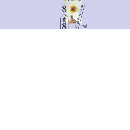
8
見
つ
め
る
花ごよみ
先
8
は
明
日
Sat
と
憧
れ