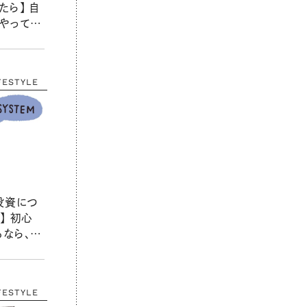
たら】 自
やってお
を教えてく
FESTYLE
投資につ
】 初心
なら、ま
ですか？
FESTYLE