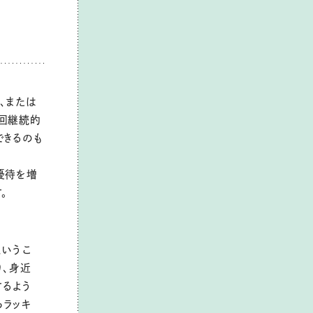
、または
回継続的
できるのも
優待を増
。
というこ
り、身近
るよう
らラッキ