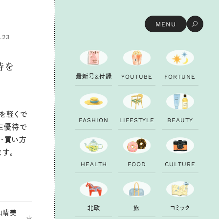
MENU
.23
待を
最
新
号
&
付
録
Y
O
U
T
U
B
E
F
O
R
T
U
N
E
を軽くで
F
A
S
H
I
O
N
L
I
F
E
S
T
Y
L
E
B
E
A
U
T
Y
主優待で
・買い方
ます。
H
E
A
L
T
H
F
O
O
D
C
U
L
T
U
R
E
北
欧
旅
コ
ミ
ッ
ク
山晴美