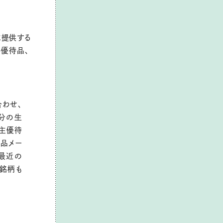
に提供する
の優待品、
。
合わせ、
分の生
主優待
品メー
最近の
る銘柄も