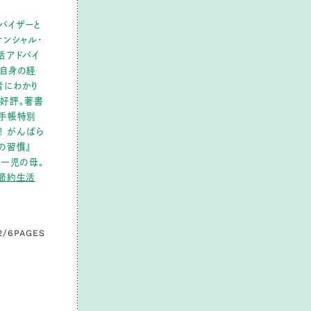
ドバイザーと
ナンシャル・
活アドバイ
。自身の経
者にわかり
好評。著書
れ手帳特別
！ がんばら
の習慣』
。一児の母。
節約生活
2/6
PAGES