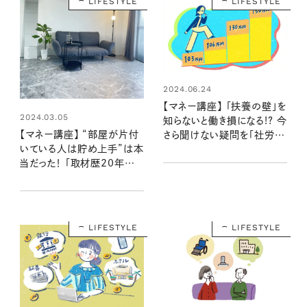
LIFESTYLE
LIFESTYLE
2024.06.24
【マネー講座】 「扶養の壁」を
2024.03.05
知らないと働き損になる!? 今
【マネー講座】 “部屋が片付
さら聞けない疑問を「社労士
いている人は貯め上手”は本
が解説②」
当だった！ 「取材歴20年超
のマネーライターが見た！②」
LIFESTYLE
LIFESTYLE