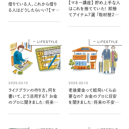
【マネー講座】 貯め上手な人
借りている人、これから借り
はこれを捨てていた！ 即捨
る人はどうしたらいい？【マネ
てアイテム７選 「取材歴20
ー講座】
年超のマネーライターが見た
⑪」
LIFESTYLE
LIFESTYLE
2025.03.13
2025.03.13
ライフプランの作り方。何を
老後資金って結局いくら必
書いて、どう活用する？ お金
要なの？ お金のプロに目安
のプロに聞きました：将来の
を聞きました：将来の不安を
不安を解消するマネープラン
解消するマネープラン➀
➁