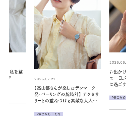
2026.06.01
2026.07.24
お出かけ前のひと手間で変わる、夏
夏の髪と心が
の一日。汗ばむ季節を「ごきげん」
る【大人気の
に過ごす私の新習慣
1本で汗ばむ
デンマーク
クセサ
PROMOTION
PROMOTIO
素敵な大人の