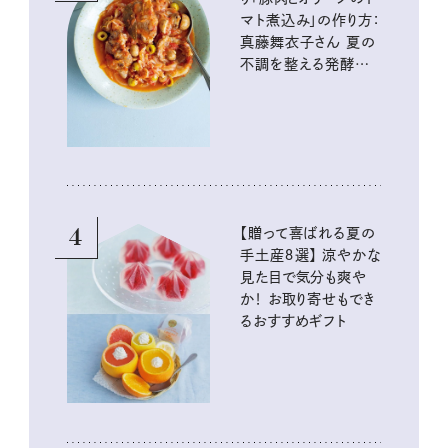
マト煮込み」の作り方：
真藤舞衣子さん 夏の
不調を整える発酵レ
シピ
4
【贈って喜ばれる夏の
手土産８選】 涼やかな
見た目で気分も爽や
か！ お取り寄せもでき
るおすすめギフト