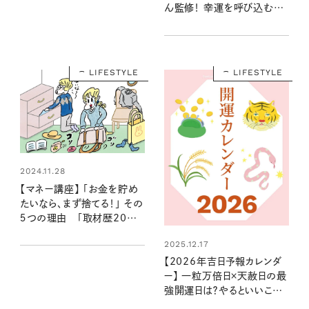
ん監修！ 幸運を呼び込む注
目の色やモチーフ、新調すべ
き開運日は？
LIFESTYLE
LIFESTYLE
2024.11.28
【マネー講座】 「お金を貯め
たいなら、まず捨てる！」 その
５つの理由 「取材歴20年
超のマネーライターが見た！
2025.12.17
⑩」
【2026年吉日予報カレンダ
ー】 一粒万倍日×天赦日の最
強開運日は？やるといいこと
やNG行動まで丸わかり！