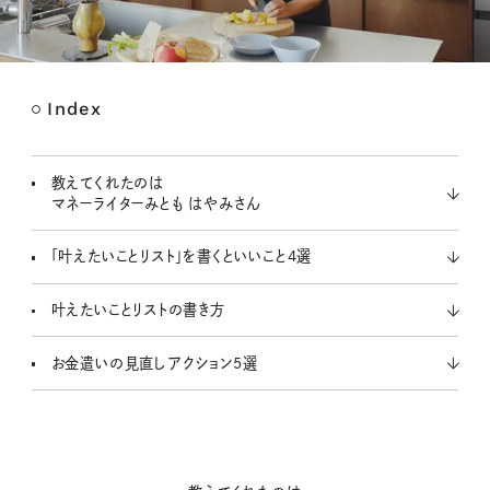
Index
M
u
t
教えてくれたのは
e
マネーライターみとも はやみさん
「叶えたいことリスト」を書くといいこと4選
叶えたいことリストの書き方
お金遣いの見直しアクション5選