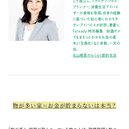
して独立し、ファイナンシャル・
プランナー、消費生活アドバイ
ザーの資格を取得。自身の経験
に基づいた初心者にわかりや
すいアドバイスが好評。著書に
『steady.特別編集 知識ゼロ
でもまるっとわかるお金の基
本』（宝島社）など多数。一児の
母。
丸山晴美のらくらく節約生活
物が多い家＝お金が貯まらないは本当？