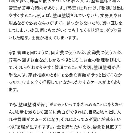
「物が多く、部屋が散らかっている家の人は、整理整頓と物の
管理が苦手な傾向があります。『整理』は片付け、『整頓』は出し
やすくすること。例えば、整理整頓されていないと、文房具や日
用品などで必要なものがすぐに見つからないため、買い直しを
してしまい、後日、同じものがいくつも出てくる状況に。ダブり買
いした結果、出費が増えてしまいます。
家計管理も同じように、固定費に使うお金、変動費に使うお金、
貯蓄へ回すお金など、しかるべきところにお金の整理整頓をし
て、それらをわかりやすく管理することが大切。整理整頓が苦
手な人は、家計相談のときにも必要な書類がサッと出てこなか
ったり、収支を全く把握していなかったりするケースがよくあり
ます。
でも、整理整頓が苦手だからといってあきらめることはありませ
ん。物量を減らして空間に余白ができれば、自然と物の出し入
れや管理がスムーズになり、それによってムダ買いが減るとい
う好循環が生まれます。お金を貯めたいなら、物量を見直すこ