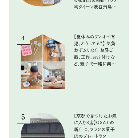
ら収納力に感動：100
均クイーン渋谷飛鳥の
『本当にいいもの』第
10回③
4
【夏休みのワンオペ育
児、どうしてる？】 気負
わずムリなく。お昼ご
飯、工作、お片付けな
ど、親子で一緒に楽し
める工夫
5
【京都で見つけたお気
に入り3店】OSAJIの
新店に、フランス菓子
店のプレートラン