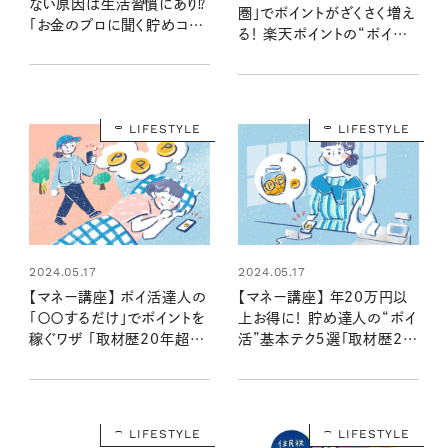
ない原因は生活習慣にあり⁉
圏」でポイントがざくさく増え
「お金のプロに聞く貯めコツ
る！ 楽天ポイントの“ポイ
①」
活”攻略テク 「取材歴20年
超のマネーライターが見た！
⑨」
LIFESTYLE
LIFESTYLE
2024.05.17
2024.05.17
【マネー講座】 ポイ活達人の
【マネー講座】 年20万円以
「〇〇するだけ」でポイントを
上お得に！ 貯め達人の“ポイ
稼ぐワザ 「取材歴20年超の
活”基本テク５選「取材歴20
マネーライターが見た！⑧」
年超のマネーライターが見
た！⑦」
LIFESTYLE
LIFESTYLE