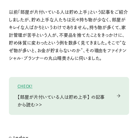
M
以前「部屋が片付いている人は貯め上手」という記事をご紹介
u
しましたが、貯め上手な人たちは元々持ち物が少なく、部屋が
t
キレイな人ばかりというわけでありません。持ち物が多くて、家
e
計管理が苦手という人が、不要品を捨てたことをきっかけに、
貯め体質に変わったという例を数多く見てきました。そこで“な
ぜ物が多いと、お金が貯まらないのか”、その理由をファイナン
シャル・プランナーの丸山晴美さんに伺いました。
CHECK!
【部屋が片付いている人は貯め上手】 の記事
から読む＞＞
Index