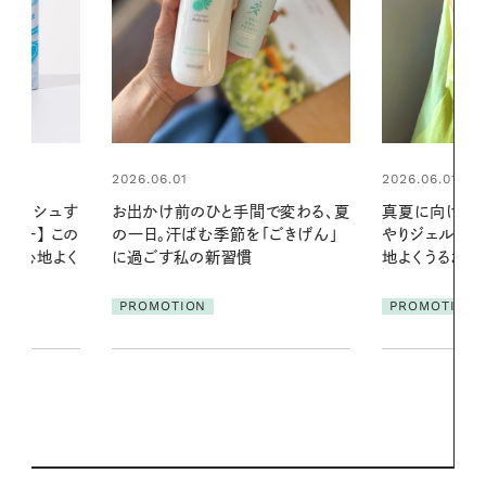
2026.06.01
間で変わる、夏
真夏に向けて、ハーブが香るひん
「ごきげん」
やりジェルと出合う。暑い季節に心
2026.07.21
地よくうるおう、軽やかなボディケ
【高山都さん
ア
発・ベーリングの
PROMOTION
リーとの重ね
夏スタイル３
PROMOTIO