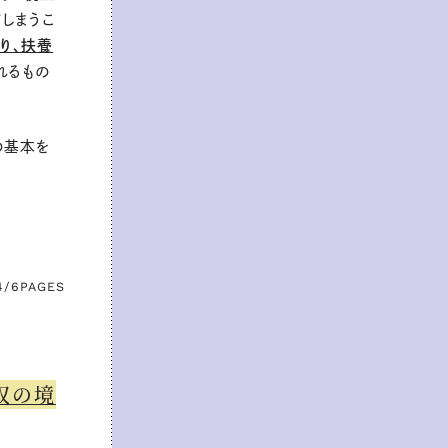
しまうこ
り、扶養
れるもの
の基本を
4/6
PAGES
収の境