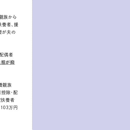
親族から
扶養者、援
妻が夫の
、配偶者
負担が抑
養親族
者控除・配
被扶養者
103万円