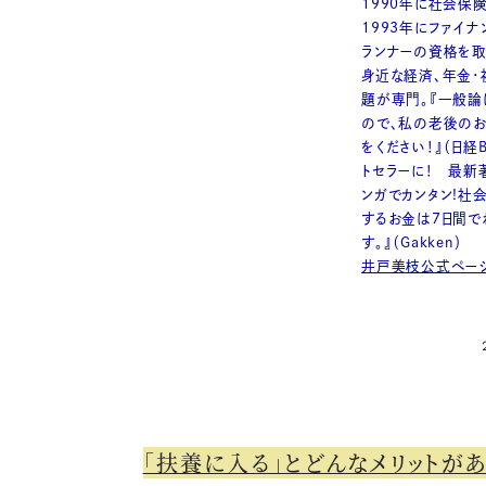
1990年に社会保
1993年にファイナ
ランナーの資格を取
身近な経済、年金・
題が専門。『一般論
ので、私の老後のお
をください！』（日経
トセラーに！ 最新
ンガでカンタン!社
するお金は7日間で
す。』（Gakken）
井戸美枝公式ペー
「扶養に入る」とどんなメリットがあ