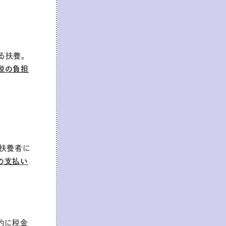
る扶養。
税の負担
被扶養者に
の支払い
的に税金