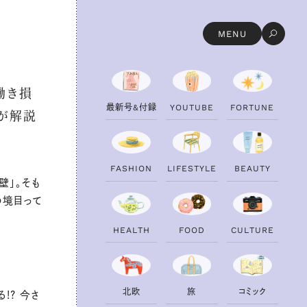
MENU
働き損
最
新
号
&
付
録
Y
O
U
T
U
B
E
F
O
R
T
U
N
E
士が解説
F
A
S
H
I
O
N
L
I
F
E
S
T
Y
L
E
B
E
A
U
T
Y
壁」。そも
の境目って
H
E
A
L
T
H
F
O
O
D
C
U
L
T
U
R
E
北
欧
旅
コ
ミ
ッ
ク
!? 今さ