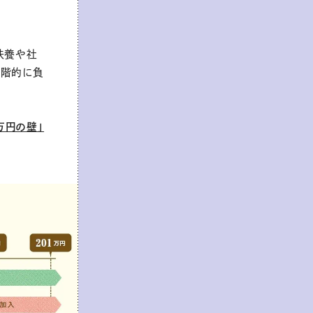
扶養や社
段階的に負
万円の壁」