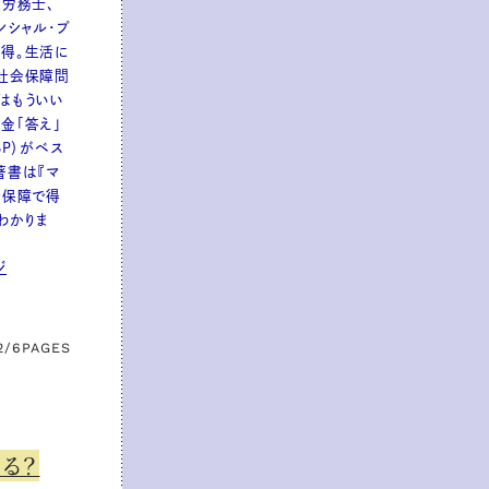
険労務士、
ンシャル・プ
得。生活に
社会保障問
はもういい
金「答え」
BP）がベス
著書は『マ
会保障で得
わかりま
ジ
2/6
PAGES
る？