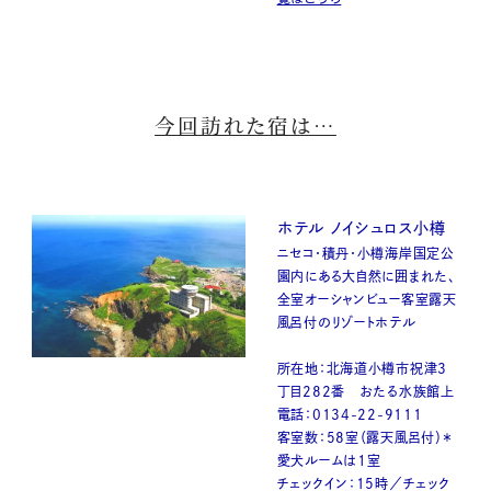
今回訪れた宿は…
ホテル ノイシュロス小樽
ニセコ・積丹・小樽海岸国定公
園内にある大自然に囲まれた、
全室オーシャンビュー客室露天
風呂付のリゾートホテル
所在地：北海道小樽市祝津3
丁目282番 おたる水族館上
電話：0134-22-9111
客室数：58室（露天風呂付）＊
愛犬ルームは１室
チェックイン：15時／チェック