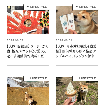
LIFESTYLE
LIFESTYLE
2024.06.07
2024.06.04
【犬旅：函館編】 フェリーから
【犬旅・青森津軽観光＆宿泊
宿、観光スポットなど愛犬と
編】 弘前城さんぽや絶品ア
過ごす函館情報満載！ 豆
ップルパイ、ドッグラン付きカ
柴・まもるの旅日記
フェをナビゲート：豆柴・まも
るくんの旅日記
LIFESTYLE
LIFESTYLE