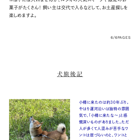
菓子がたくさん！ 飼い主は交代で入るなどして、お土産探しを
楽しめますよ。
6/6
PAGES
犬旅後記
小樽に来たのは約30年ぶり。
やはり運河沿いは独特の雰囲
気で、「小樽に来たな～」と感
慨深いものがありました。ただ
人が多くて人混みが苦手なワ
ンコは居づらいのと、ワンコと