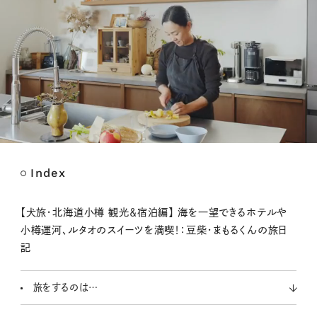
Index
M
u
t
【犬旅・北海道小樽 観光＆宿泊編】 海を一望できるホテルや
e
小樽運河、ルタオのスイーツを満喫！：豆柴・まもるくんの旅日
記
旅をするのは…