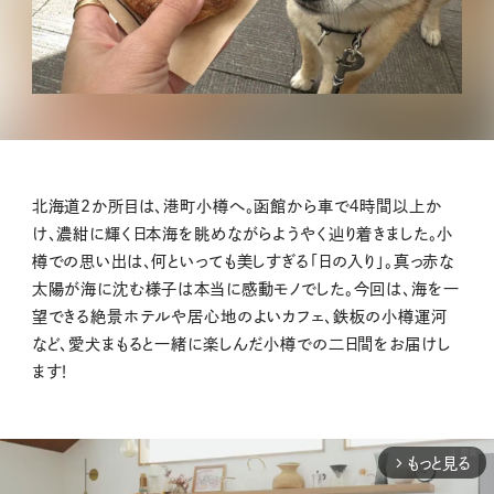
北海道2か所目は、港町小樽へ。函館から車で４時間以上か
け、濃紺に輝く日本海を眺めながらようやく辿り着きました。小
樽での思い出は、何といっても美しすぎる「日の入り」。真っ赤な
太陽が海に沈む様子は本当に感動モノでした。今回は、海を一
望できる絶景ホテルや居心地のよいカフェ、鉄板の小樽運河
など、愛犬まもると一緒に楽しんだ小樽での二日間をお届けし
ます！
もっと見る
arrow_forward_ios