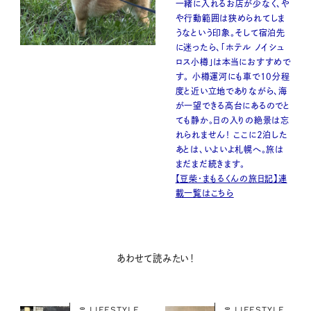
一緒に入れるお店が少なく、や
や行動範囲は狭められてしま
うなという印象。そして宿泊先
に迷ったら、「ホテル ノイシュ
ロス小樽」は本当におすすめで
す。 小樽運河にも車で10分程
度と近い立地でありながら、海
が一望できる高台にあるのでと
ても静か。日の入りの絶景は忘
れられません！ ここに２泊した
あとは、いよいよ札幌へ。旅は
まだまだ続きます。
【豆柴・まもるくんの旅日記】連
載一覧はこちら
あわせて読みたい！
LIFESTYLE
LIFESTYLE