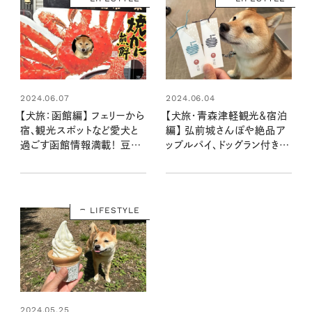
2024.06.07
2024.06.04
【犬旅：函館編】 フェリーから
【犬旅・青森津軽観光＆宿泊
宿、観光スポットなど愛犬と
編】 弘前城さんぽや絶品ア
過ごす函館情報満載！ 豆
ップルパイ、ドッグラン付きカ
柴・まもるの旅日記
フェをナビゲート：豆柴・まも
るくんの旅日記
LIFESTYLE
2024.05.25