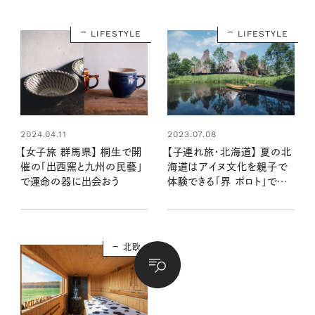
LIFESTYLE
LIFESTYLE
2024.04.11
2023.07.08
【女子旅 群馬県】 桐生で開
【子連れ旅・北海道】 夏の北
催の「出西窯と九州の民藝」
海道はアイヌ文化を親子で
で運命の器に出会おう
体験できる「界 ポロト」で満
喫
北欧