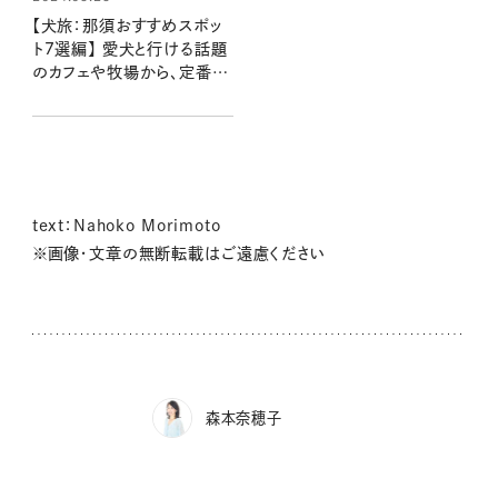
【犬旅：那須おすすめスポッ
ト7選編】 愛犬と行ける話題
のカフェや牧場から、定番の
どうぶつ王国までのびのび
満喫！：豆柴・まもるくんの旅
日記
text：Nahoko Morimoto
※画像・文章の無断転載はご遠慮ください
森本奈穂子