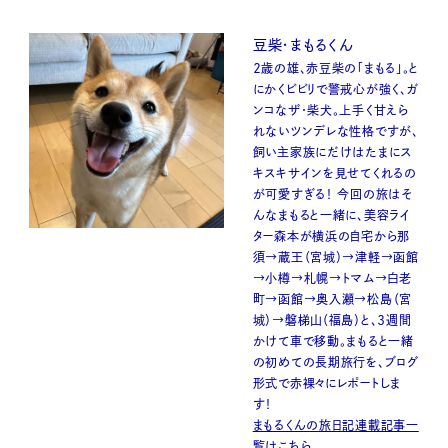
豆柴・まもるくん
２歳の雄、赤豆柴の「まもる」。と
にかくビビリで警戒心が強く、ガ
ンコなザ・柴犬。上手く甘えら
れないツンデレな性格ですが、
飼い主家族にだけはたまにス
キスキサインを見せてくれるの
が可愛すぎる！ 今回の旅はそ
んなまもると一緒に、美容ライ
ター森本が横浜の自宅から那
須→蔵王（宮城）→津軽→函館
→小樽→札幌→トマム→白老
町→函館→奥入瀬→松島（宮
城）→磐梯山（福島）と、３週間
かけて車で移動。まもると一緒
の初めての長期旅行を、ブログ
形式で赤裸々にレポートしま
す！
まもるくんの旅日記連載記事一
覧はこちら