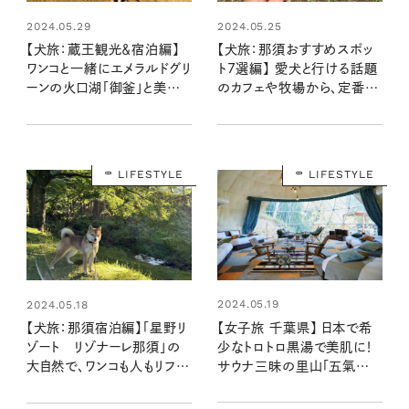
2024.05.29
2024.05.25
【犬旅：蔵王観光＆宿泊編】
【犬旅：那須おすすめスポッ
ワンコと一緒にエメラルドグリ
ト7選編】 愛犬と行ける話題
ーンの火口湖「御釜」と美食
のカフェや牧場から、定番の
のオーベルジュを満喫！：豆
どうぶつ王国までのびのび
柴・まもるくんの旅日記
満喫！：豆柴・まもるくんの旅
日記
LIFESTYLE
LIFESTYLE
2024.05.19
2024.05.18
【女子旅 千葉県】 日本で希
【犬旅：那須宿泊編】「星野リ
少なトロトロ黒湯で美肌に！
ゾート リゾナーレ那須」の
サウナ三昧の里山「五氣里」
大自然で、ワンコも人もリフレ
で身も心も癒やすごほうび旅
ッシュ！：豆柴・まもるくんの
旅日記