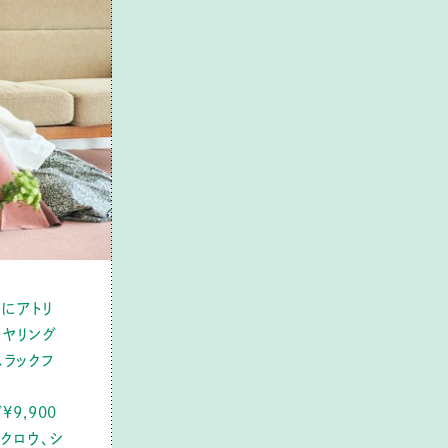
もにアトリ
イヤリング
スラックフ
9,900
フクロウ、シ