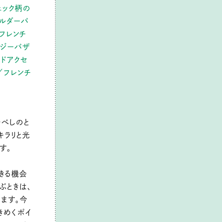
ェック柄の
ョルダーバ
にフレンチ
ノジーバザ
ンドアクセ
／フレンチ
ゆべしのと
キラリと光
す。
きる機会
ぶときは、
います。今
きめくポイ