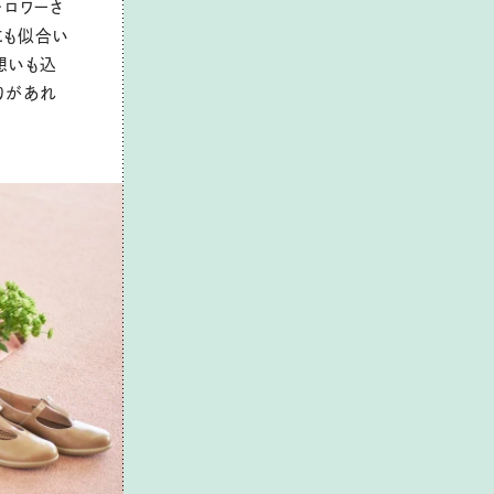
ォロワーさ
にも似合い
想いも込
りがあれ