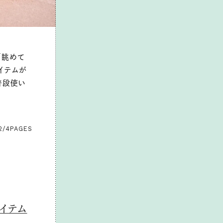
「眺めて
イテムが
普段使い
2/4
PAGES
イテム