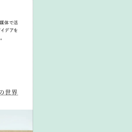
の媒体で活
アイデアを
。
きの世界