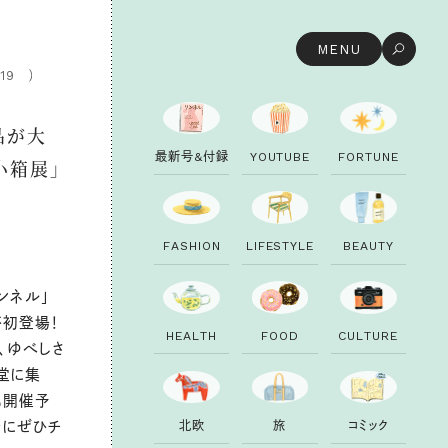
MENU
.19
品が大
最
新
号
&
付
録
Y
O
U
T
U
B
E
F
O
R
T
U
N
E
小箱展」
F
A
S
H
I
O
N
L
I
F
E
S
T
Y
L
E
B
E
A
U
T
Y
ンネル」
が初登場！
H
E
A
L
T
H
F
O
O
D
C
U
L
T
U
R
E
で、ゆべしさ
堂に集
も開催予
北
欧
旅
コ
ミ
ッ
ク
会にぜひチ