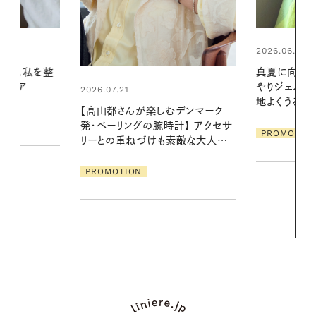
2026.06.01
2026.07.24
真夏に向けて、ハーブが香るひん
夏の髪と心が
やりジェルと出合う。暑い季節に心
る【大人気の
地よくうるおう、軽やかなボディケ
1本で汗ばむ
デンマーク
ア
クセサ
PROMOTION
PROMOTIO
素敵な大人の