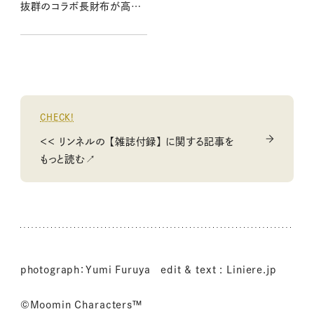
抜群のコラボ長財布が高級
感満載！（1/20発売リンネル
2025年3月号増刊）
CHECK!
＜＜ リンネルの 【雑誌付録】 に関する記事を
もっと読む↗
photograph：Yumi Furuya edit & text : Liniere.jp
©Moomin Characters™