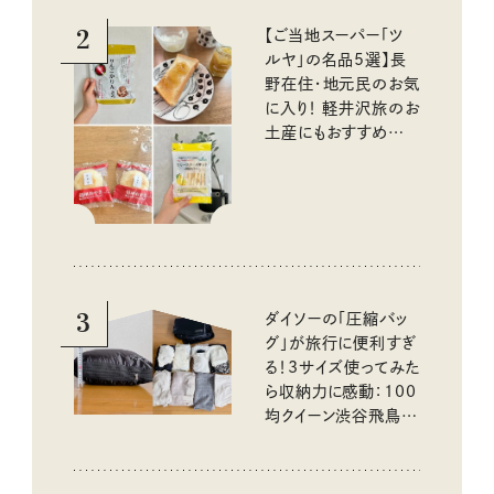
2
【ご当地スーパー「ツ
ルヤ」の名品5選】長
野在住・地元民のお気
に入り！ 軽井沢旅のお
土産にもおすすめのお
いしいもの
3
ダイソーの「圧縮バッ
グ」が旅行に便利すぎ
る！3サイズ使ってみた
ら収納力に感動：100
均クイーン渋谷飛鳥の
『本当にいいもの』第
10回③