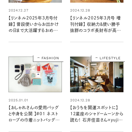
2024.12.27
2024.12.28
【リンネル2025年3月号付
【リンネル2025年3月号 増
録】 普段使いからお出かけ
刊付録】 収納力＆使い勝手
の日まで大活躍するおめかし
抜群のコラボ長財布が高級
バッグ（1/20発売リンネル
感満載！（1/20発売リンネル
2025年3月号）
2025年3月号増刊）
FASHION
LIFESTYLE
2025.01.01
2024.12.28
【おしゃれさんの愛用バッグ
【おうちを開運スポットに】
と中身を公開 】#01 ネスト
12星座のシャドームーンから
ローブの巾着ニットバッグ：モ
読む！ 石井佳苗さん×yujiさ
デルkazumiさん
んの自分を“整える”インテリ