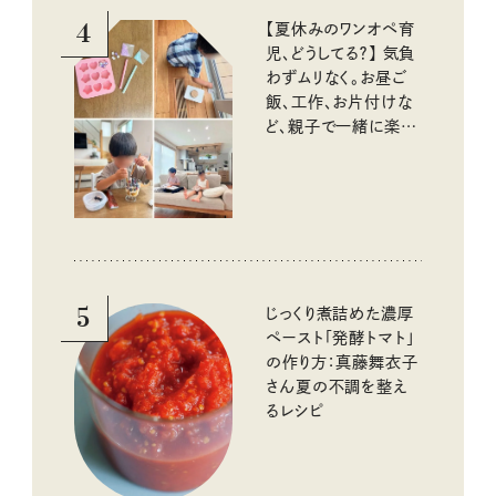
4
【夏休みのワンオペ育
児、どうしてる？】 気負
わずムリなく。お昼ご
飯、工作、お片付けな
ど、親子で一緒に楽し
める工夫
5
じっくり煮詰めた濃厚
ペースト「発酵トマト」
の作り方：真藤舞衣子
さん夏の不調を整え
るレシピ