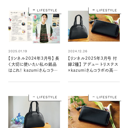
ネル2025年4月号・4月号増
年4月号増刊）
刊）
LIFESTYLE
LIFESTYLE
2025.01.19
2024.12.26
【リンネル2024年3月号】 長
【リンネル2025年3月号 付
く大切に使いたい私の銘品
録2種】 アデュー トリステス
はこれ！ kazumiさんコラボ
×kazumiさんコラボの高級
付録＆編集部おすすめ特集
感のあるアイテムが登場！
を最速レポート＜1月20日発
（1/20発売リンネル2025
売3月号＞
年3月号・3月号増刊）
LIFESTYLE
LIFESTYLE