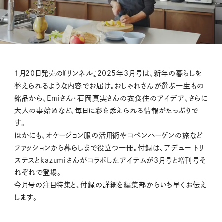
M
1月20日発売の『リンネル』2025年3月号は、新年の暮らしを
u
整えられるような内容でお届け。おしゃれさんが選ぶ一生もの
t
銘品から、Emiさん・石岡真実さんの衣食住のアイデア、さらに
e
大人の事始めなど、毎日に彩を添えられる情報がたっぷりで
す。
ほかにも、オケージョン服の活用術やコペンハーゲンの旅など
ファッションから暮らしまで役立つ一冊。付録は、アデュー トリ
ステスとkazumiさんがコラボしたアイテムが3月号と増刊号そ
れぞれで登場。
今月号の注目特集と、付録の詳細を編集部からいち早くお伝え
します。