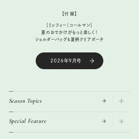
【付 録】
［ミッフィー｜コールマン］
夏のおでかけがもっと楽しく！
ショルダーバッグ&夏柄クリアポーチ
2026年9月号
Season Topics
Special Feature
真夏のひんやりグッズ 2026
大人のリュック探し 2026SS