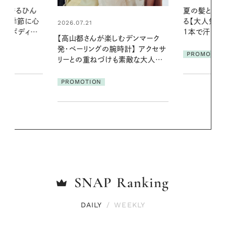
夏の髪と心が瞬時にリフレッシュす
暑い夏のナイ
る【大人気のドライシャンプー】 この
える夜の爽
1本で汗ばむ季節も一日中心地よく
デンマーク
PROMOTIO
クセサ
PROMOTION
素敵な大人の
SNAP
Ranking
DAILY
/
WEEKLY