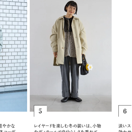
5
6
やかな
レイヤードを楽しむ冬の装いは、小物
淡いスト