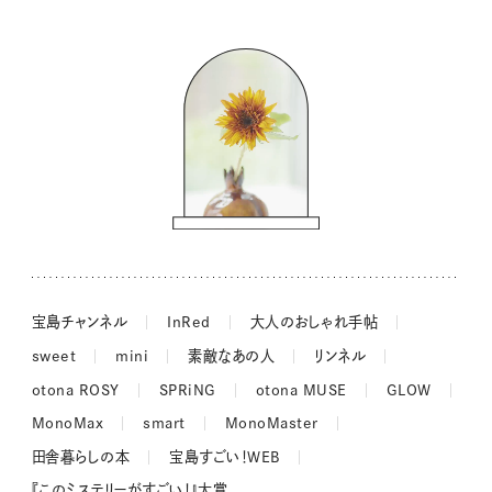
バッグの中身
コウケンテツのヒトワザ巡り
ノーラのフィンランド旅気分
街角ワンデイ
ドーナツハント
吉田羊さんの着物と12のアソビゴコロ
長谷川あかりさんの今週もお疲れ様つまみ
宝島チャンネル
InRed
大人のおしゃれ手帖
sweet
mini
素敵なあの人
リンネル
otona ROSY
SPRiNG
otona MUSE
GLOW
MonoMax
smart
MonoMaster
田舎暮らしの本
宝島すごい！WEB
『このミステリーがすごい！』大賞