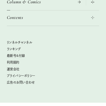
Column & Comics
ニトリ・イケア・無印良品で賢くおしゃれなインテリア
2026年春夏 トレンドファッションニュース
この春ほしい大人のスニーカー 2026春夏
2026年下半期占い大特集
絶品、お餅レシピ大集合！
Contents
女子旅おすすめスポット 暮らすように心地いいリンネル旅ガイ
ぐれいさん
ド
本当に使える「旅道具」
明日もいい日になりますように
幸せな老後のための リンネルマネー講座
世界のサンタさんに会って来た！
清水みさとの食いしんぼう寄り道サウナ
リンネルおしゃれファッションスナップ
私の住むまち、好きな場所。LOCAL LIFE REPORT
ときめく冬の贈りもの
クグロフの猫
リンネル暮らし部
リンネルチャンネル
リンネル 暮らしの道具大賞
クラフトビール案内
中沢元紀の板前さん入門
リンネルチャンネル
ランキング
ナチュラルメイクレッスン
母の日に贈りたい、お花モチーフのアイテム
空想喫茶トラノコクさんのあの店この店、喫茶訪問日記
おぱんつ君のわくわく楽しい一週間占い
最新号&付録
喜ばれる贈り物手帖
うちねこグランプリ2026、発表！
圷みほさんのゆるっと週末キャンプ通信
毎日が心地よくなるリンネルタロット
利用規約
2026年上半期占い大特集
豆柴・まもるくんの旅日記
運営会社
2025年下半期占い大特集
柳沢小実さんのお散歩するようなゆるり旅
プライバシーポリシー
猫と一緒に心地いい暮らし
広告のお問い合わせ
valoさんのかわいいもの探し
tsukuru & Lin. ツクルアンドリン
kippis（キッピス）
暮らしの時産テクニック