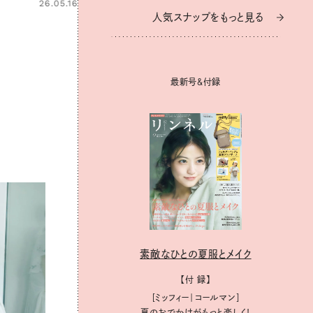
26.05.16
人気スナップをもっと見る
人気スナップをもっと見る
26.03.07
最新号＆付録
最新号＆付録
素敵なひとの夏服とメイク
素敵なひとの夏服とメイク
【付 録】
【付 録】
［ミッフィー｜コールマン］
［ミッフィー｜コールマン］
夏のおでかけがもっと楽しく！
夏のおでかけがもっと楽しく！