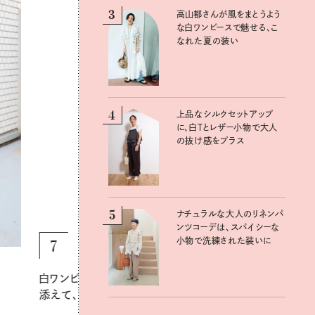
3
3
高山都さんが風をまとうよう
高山都さんが風をまとうよう
な白ワンピースで魅せる、こ
な白ワンピースで魅せる、こ
なれた夏の装い
なれた夏の装い
4
4
上品なシルクセットアップ
上品なシルクセットアップ
に、白Tとレザー小物で大人
に、白Tとレザー小物で大人
の抜け感をプラス
の抜け感をプラス
5
5
ナチュラルな大人のリネンパ
ナチュラルな大人のリネンパ
ンツコーデは、スパイシーな
ンツコーデは、スパイシーな
7
8
小物で洗練された装いに
小物で洗練された装いに
白ワンピース×デニムパンツに赤を
リバティプリン
添えて、愛らしさをひとさじ
リネンパンツ
コーデに