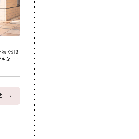
小物で引き
ラルなコー
覧