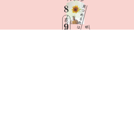
8
見
つ
め
る
花ごよみ
先
9
は
明
日
Sun
と
憧
れ