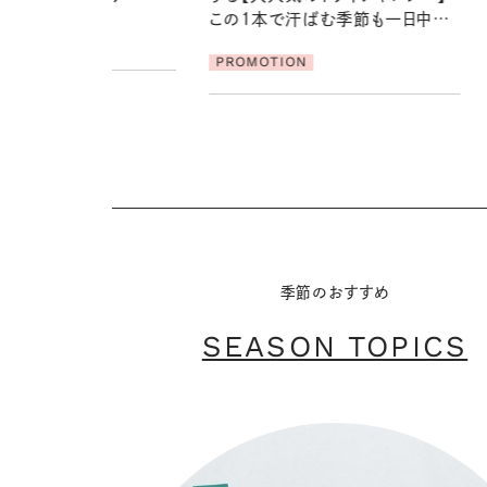
2026.07.21
で汗ばむ季節も一日中心
【高山都さんが楽しむデンマーク
発・ベーリングの腕時計】 アクセサ
ION
リーとの重ねづけも素敵な大人の
夏スタイル３選
PROMOTION
季節のおすすめ
SEASON TOPICS