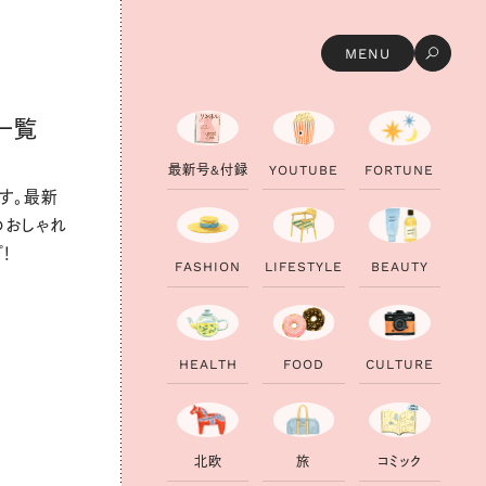
MENU
一覧
最
最
新
新
号
号
&
&
付
付
録
録
Y
Y
O
O
U
U
T
T
U
U
B
B
E
E
F
F
O
O
R
R
T
T
U
U
N
N
E
E
す。最新
のおしゃれ
！
F
F
A
A
S
S
H
H
I
I
O
O
N
N
L
L
I
I
F
F
E
E
S
S
T
T
Y
Y
L
L
E
E
B
B
E
E
A
A
U
U
T
T
Y
Y
H
H
E
E
A
A
L
L
T
T
H
H
F
F
O
O
O
O
D
D
C
C
U
U
L
L
T
T
U
U
R
R
E
E
北
北
欧
欧
旅
旅
コ
コ
ミ
ミ
ッ
ッ
ク
ク