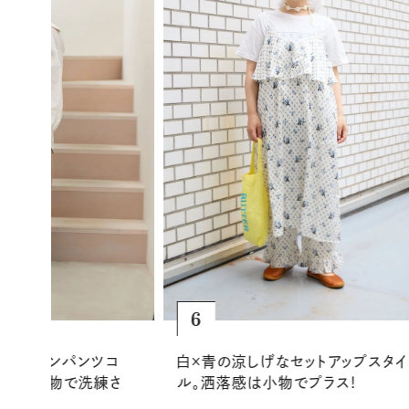
6
のリネンパンツコ
白×青の涼しげなセットアップスタイ
ーな小物で洗練さ
ル。洒落感は小物でプラス！