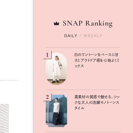
SNAP
SNAP
Ranking
Ranking
DAILY
DAILY
/
/
WEEKLY
WEEKLY
1
1
白のワントーンをベースに甘
白のワントーンをベースに甘
さとアウトドア感を心地よくミ
さとアウトドア感を心地よくミ
ックス
ックス
2
2
異素材の質感で魅せる、シッ
異素材の質感で魅せる、シッ
クな大人の洗練モノトーンス
クな大人の洗練モノトーンス
タイル
タイル