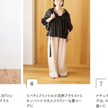
6
7
リバティプリントの小花柄ブラウス×リ
ナチュラ
白Tとレ
ネンパンツで大人リラクシーな春コー
デは、ス
ラス
デに
装いに