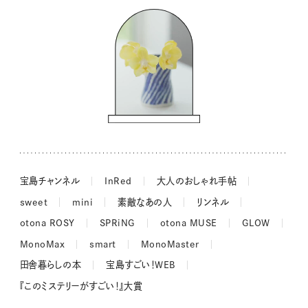
コウケンテツのヒトワザ巡り
ノーラのフィンランド旅気分
街角ワンデイ
ドーナツハント
吉田羊さんの着物と12のアソビゴコロ
長谷川あかりさんの今週もお疲れ様つまみ
宝島チャンネル
InRed
大人のおしゃれ手帖
sweet
mini
素敵なあの人
リンネル
otona ROSY
SPRiNG
otona MUSE
GLOW
MonoMax
smart
MonoMaster
田舎暮らしの本
宝島すごい！WEB
『このミステリーがすごい！』大賞