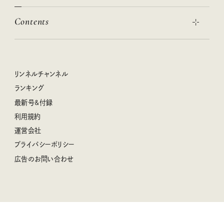
この春ほしい大人のスニーカー 2026春夏
2026年下半期占い大特集
絶品、お餅レシピ大集合！
Contents
女子旅おすすめスポット 暮らすように心地いいリンネル旅ガイ
ぐれいさん
ド
本当に使える「旅道具」
明日もいい日になりますように
幸せな老後のための リンネルマネー講座
世界のサンタさんに会って来た！
清水みさとの食いしんぼう寄り道サウナ
リンネルおしゃれファッションスナップ
私の住むまち、好きな場所。LOCAL LIFE REPORT
ときめく冬の贈りもの
クグロフの猫
リンネル暮らし部
リンネルチャンネル
リンネル 暮らしの道具大賞
クラフトビール案内
中沢元紀の板前さん入門
リンネルチャンネル
ランキング
ナチュラルメイクレッスン
母の日に贈りたい、お花モチーフのアイテム
空想喫茶トラノコクさんのあの店この店、喫茶訪問日記
おぱんつ君のわくわく楽しい一週間占い
最新号&付録
喜ばれる贈り物手帖
うちねこグランプリ2026、発表！
圷みほさんのゆるっと週末キャンプ通信
毎日が心地よくなるリンネルタロット
利用規約
2026年上半期占い大特集
豆柴・まもるくんの旅日記
運営会社
2025年下半期占い大特集
柳沢小実さんのお散歩するようなゆるり旅
プライバシーポリシー
猫と一緒に心地いい暮らし
広告のお問い合わせ
valoさんのかわいいもの探し
tsukuru & Lin. ツクルアンドリン
kippis（キッピス）
暮らしの時産テクニック
バッグの中身