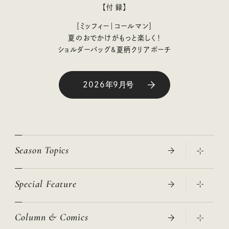
【付 録】
［ミッフィー｜コールマン］
夏のおでかけがもっと楽しく！
ショルダーバッグ&夏柄クリアポーチ
2026年9月号
Season Topics
Special Feature
真夏のひんやりグッズ 2026
大人のリュック探し 2026SS
Column & Comics
ニトリ・イケア・無印良品で賢くおしゃれなインテリア
2026年春夏 トレンドファッションニュース