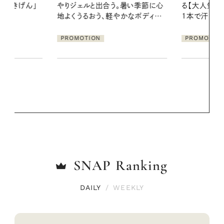
暑い季節に心
る【大人気のドライシャンプー】 この
2026.07.21
かなボディケ
1本で汗ばむ季節も一日中心地よく
【高山都さん
発・ベーリングの
PROMOTION
リーとの重ね
夏スタイル３
PROMOTIO
SNAP
Ranking
DAILY
/
WEEKLY