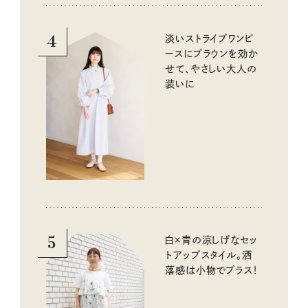
4
淡いストライプワンピ
ースにブラウンを効か
せて、やさしい大人の
装いに
5
白×青の涼しげなセッ
トアップスタイル。洒
落感は小物でプラス！