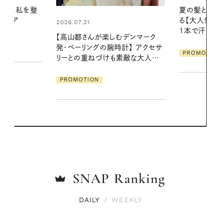
夏の髪と心が瞬時にリフレッシュす
真夏に向けて
る【大人気のドライシャンプー】 この
やりジェルと
1本で汗ばむ季節も一日中心地よく
地よくうるお
デンマーク
ア
クセサ
PROMOTION
PROMOTIO
素敵な大人の
SNAP
Ranking
DAILY
/
WEEKLY