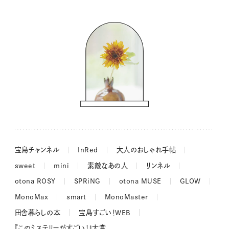
バッグの中身
コウケンテツのヒトワザ巡り
ノーラのフィンランド旅気分
街角ワンデイ
ドーナツハント
吉田羊さんの着物と12のアソビゴコロ
長谷川あかりさんの今週もお疲れ様つまみ
宝島チャンネル
InRed
大人のおしゃれ手帖
sweet
mini
素敵なあの人
リンネル
otona ROSY
SPRiNG
otona MUSE
GLOW
MonoMax
smart
MonoMaster
田舎暮らしの本
宝島すごい！WEB
『このミステリーがすごい！』大賞