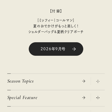
【付 録】
［ミッフィー｜コールマン］
夏のおでかけがもっと楽しく！
ショルダーバッグ&夏柄クリアポーチ
2026年9月号
Season Topics
Special Feature
真夏のひんやりグッズ 2026
大人のリュック探し 2026SS