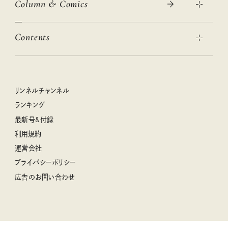
Column & Comics
ニトリ・イケア・無印良品で賢くおしゃれなインテリア
2026年春夏 トレンドファッションニュース
この春ほしい大人のスニーカー 2026春夏
2026年下半期占い大特集
絶品、お餅レシピ大集合！
Contents
女子旅おすすめスポット 暮らすように心地いいリンネル旅ガイ
ぐれいさん
ド
本当に使える「旅道具」
明日もいい日になりますように
幸せな老後のための リンネルマネー講座
世界のサンタさんに会って来た！
清水みさとの食いしんぼう寄り道サウナ
リンネルおしゃれファッションスナップ
私の住むまち、好きな場所。LOCAL LIFE REPORT
ときめく冬の贈りもの
クグロフの猫
リンネル暮らし部
リンネルチャンネル
リンネル 暮らしの道具大賞
クラフトビール案内
中沢元紀の板前さん入門
リンネルチャンネル
ランキング
ナチュラルメイクレッスン
母の日に贈りたい、お花モチーフのアイテム
空想喫茶トラノコクさんのあの店この店、喫茶訪問日記
おぱんつ君のわくわく楽しい一週間占い
最新号&付録
喜ばれる贈り物手帖
うちねこグランプリ2026、発表！
圷みほさんのゆるっと週末キャンプ通信
毎日が心地よくなるリンネルタロット
利用規約
2026年上半期占い大特集
豆柴・まもるくんの旅日記
運営会社
2025年下半期占い大特集
柳沢小実さんのお散歩するようなゆるり旅
プライバシーポリシー
猫と一緒に心地いい暮らし
広告のお問い合わせ
valoさんのかわいいもの探し
tsukuru & Lin. ツクルアンドリン
kippis（キッピス）
暮らしの時産テクニック