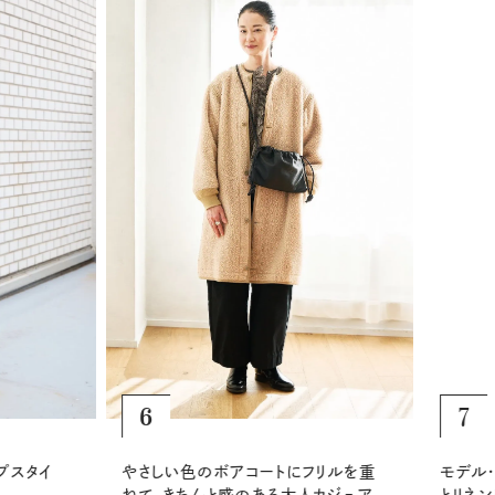
6
7
やさしい色のボアコートにフリルを重
モデル・
スタイ
ねて、きちんと感のある大人カジュア
とリネン