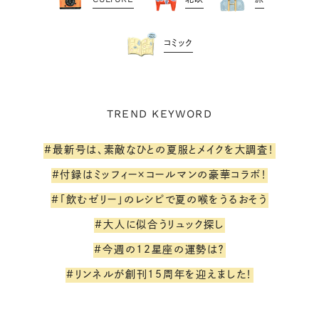
コミック
TREND KEYWORD
#最新号は、素敵なひとの夏服とメイクを大調査！
#付録はミッフィー×コールマンの豪華コラボ！
#「飲むゼリー」のレシピで夏の喉をうるおそう
#大人に似合うリュック探し
#今週の12星座の運勢は？
#リンネルが創刊15周年を迎えました！