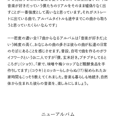
音楽が好きだっていう僕たちのリアルをそのまま噓偽りなく出
すことが一番強度として高いなと思っています。それがストレー
トに出ている曲で、アルバムタイトルも途中までこの曲から取ろ
うと思っていたくらいなんです」
ーー密度の濃い全17曲からなるアルバムは「音楽が好きだ」と
いう純度の高く、おなじみの曲の多さは彼らの曲が私達の日常
のそばにあることを感じさせます。普段、自宅で曲を作るのがラ
イフワークというお二人ですが「僕、玄米好き。プチプチしてると
ころが」（ショウ）、「家で、味噌や梅シロップなど醗酵食品を手
作りしてます」（コウキ）とロッカーらしからぬ（!?）秘められたお
家時間もこっそり教えてくれました。音楽も暮らしも地続き、自然
体から生まれた彼らの音楽を、楽しみにしましょう。
ニューアルバム