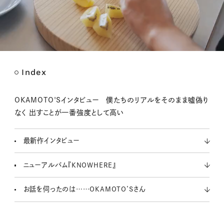
Index
M
u
t
OKAMOTO'Sインタビュー 僕たちのリアルをそのまま噓偽り
e
なく 出すことが一番強度として高い
最新作インタビュー
ニューアルバム『KNOWHERE』
お話を伺ったのは……OKAMOTO’Sさん