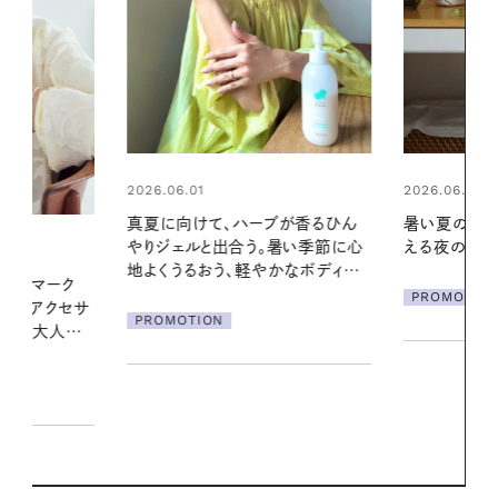
2026.06.01
2026.06.01
ブが香るひん
暑い夏のナイトルーティン。私を整
お出かけ前の
暑い季節に心
える夜の爽やかご褒美ケア
の一日。汗ば
かなボディケ
に過ごす私
PROMOTION
PROMOTIO