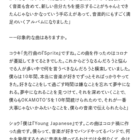
く音楽も含めて、新しい自分たちを提示することがちゃんとでき
たんじゃないかなっていう手応えがあって、音楽的にもすごく満
足のいくアルバムになりました」
ーー印象的な曲はありますか。
コウキ「先行曲の『Sprite』ですね。この曲を作ったのはコロナ
が蔓延してきてるときでした。これからどうなるんだろうと悩ん
でる人が多い中で何を言うべきなんだろうと模索していました。
僕らは10年間、本当に音楽が好きでずっとそればっかりやって
きた。好きなことをして過ごす時間は嫌なことを忘れて夢中にな
れる。夢中になれることを見つけて、それを深めていくことで、
僕らもOKAMOTO'Sを10年間続けられたので、それが一番
大事じゃないかみたいなことを、僕らの音楽で伝えられたらと」
ショウ「僕は『Young Japanese』です。この曲はコロナ禍に作
った曲です。僕らって、音楽が好きでバンドやってるバンドで、何
かを発信するために音楽を使ってるわけでは全然なくて、今は