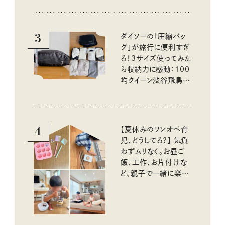
3
ダイソーの「圧縮バッ
グ」が旅行に便利すぎ
る！3サイズ使ってみた
ら収納力に感動：100
均クイーン渋谷飛鳥の
『本当にいいもの』第
10回③
4
【夏休みのワンオペ育
児、どうしてる？】 気負
わずムリなく。お昼ご
飯、工作、お片付けな
ど、親子で一緒に楽し
める工夫