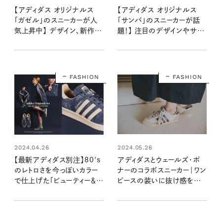
【アディダス オリジナルス
【アディダス オリジナルス
「ガゼル」のスニーカーが人
「サンバ」のスニーカーが話
気上昇中】 デザイン、新作、
題！】 注目のデザインやサイ
サイズ感は？ 詳しい2人が解
ズ感は？ 詳しい2人が解説
説 Vol.2
Vol.1
FASHION
FASHION
2024.04.26
2024.05.26
【最新アディダス別注】80's
アディダスとウェールズ・ボ
のレトロさを今っぽいカラー
ナーのコラボスニーカー｜ワン
で仕上げた「ビューティー＆ユ
ピースの装いに抜け感をプラ
ース」の旬な一足
ス 【大人女子の足もとおしゃ
れ】