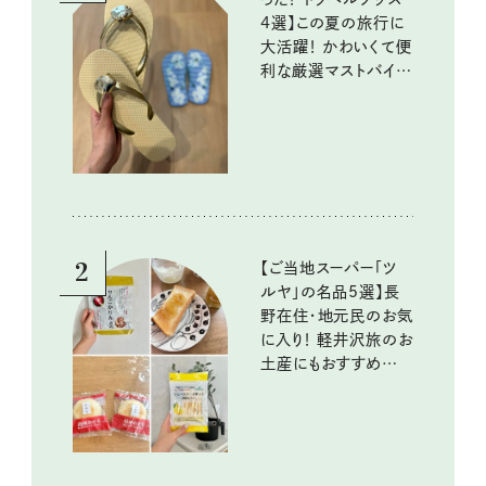
4選】この夏の旅行に
大活躍！ かわいくて便
利な厳選マストバイア
イテム
2
【ご当地スーパー「ツ
ルヤ」の名品5選】長
野在住・地元民のお気
に入り！ 軽井沢旅のお
土産にもおすすめのお
いしいもの