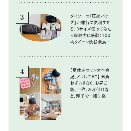
3
ダイソーの「圧縮バッ
グ」が旅行に便利すぎ
る！3サイズ使ってみた
ら収納力に感動：100
均クイーン渋谷飛鳥の
『本当にいいもの』第
10回③
4
【夏休みのワンオペ育
児、どうしてる？】 気負
わずムリなく。お昼ご
飯、工作、お片付けな
ど、親子で一緒に楽し
める工夫