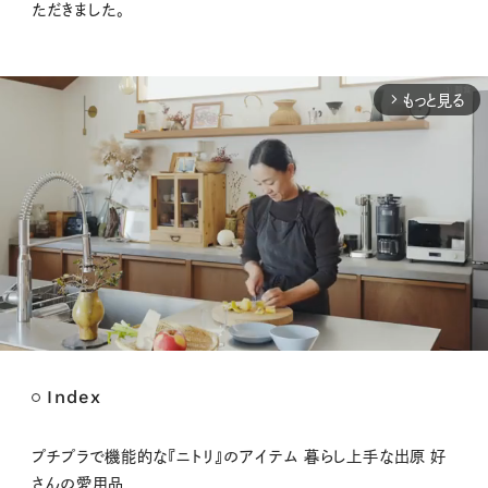
ただきました。
もっと見る
arrow_forward_ios
Index
M
u
t
プチプラで機能的な『ニトリ』のアイテム 暮らし上手な出原 好
e
さんの愛用品