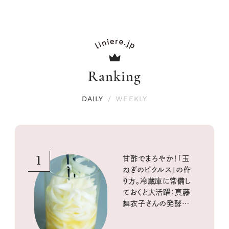
Ranking
DAILY
/
WEEKLY
1
甘酢でまろやか！「玉
ねぎのピクルス」の作
り方。冷蔵庫に常備し
ておくと大活躍：真藤
舞衣子さんの発酵と
酸味の仕込みごはん