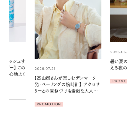
2026.06.01
2026.06.01
暑い夏のナイトルーティン。私を整
真夏に向けて
える夜の爽やかご褒美ケア
やりジェルと
地よくうるお
デンマーク
ア
PROMOTION
クセサ
PROMOTIO
素敵な大人の