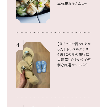
真藤舞衣子さんの発
酵と酸味レシピ
4
【ダイソーで買ってよか
った！ トラベルグッズ
4選】この夏の旅行に
大活躍！ かわいくて便
利な厳選マストバイア
イテム