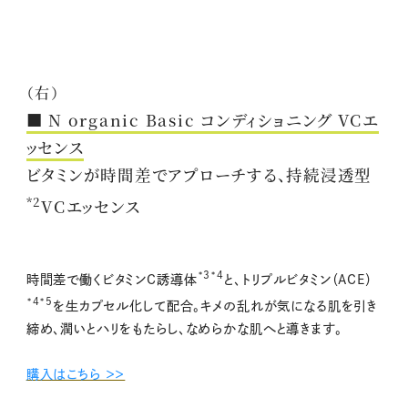
（右）
■ N organic Basic コンディショニング VCエ
ッセンス
ビタミンが時間差でアプローチする、持続浸透型
*2
VCエッセンス
*3*4
時間差で働くビタミンC誘導体
と、トリプルビタミン（ACE）
*4*5
を生カプセル化して配合。キメの乱れが気になる肌を引き
締め、潤いとハリをもたらし、なめらかな肌へと導きます。
購入はこちら ＞＞