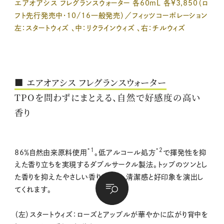
エアオアシス フレグランスウォーター 各60mL 各¥3,850（ロ
フト先行発売中・10/16一般発売）／フィッツコーポレーション
左：スタートウィズ 、中：リクラインウィズ 、右：チルウィズ
■ エアオアシス フレグランスウォーター
TPOを問わずにまとえる、自然で好感度の高い
香り
*1
*2
86％自然由来原料使用
。低アルコール処方
で揮発性を抑
えた香り立ちを実現するダブルサークル製法。トップのツンとし
た香りを抑えたやさしい香り立ちで、清潔感と好印象を演出し
てくれます。
（左）スタートウィズ：ローズとアップルが華やかに広がり背中を