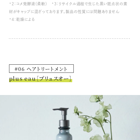
*2：コメ発酵液（柔軟） *3：リサイクル過程で生じた黒い斑点状の素
材がキャップに混ざっております。製品の性質には問題ありません
*4：乾燥による
#06 ヘアトリートメント
plus eau［プリュスオー］