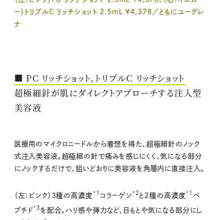
ー）トリプルC リッチショット 2.5mL ¥4,378／ともにユーグレ
ナ
■ PC リッチショット、トリプルC リッチショット
超極細針が肌にダイレクトアプローチする注入型
美容液
医療用のマイクロニードルから着想を得た、超極細針のノック
式注入美容液。超極細の針で痛みを感じにくく、気になる部分
にノックするだけで、狙いどおりに美容液を角層内に直接注入。
*1
*2
*1
（左：ピンク）3種の高濃度
コラーゲン
と2種の高濃度
ペ
*3
プチド
を配合。ハリ感や弾力など、目もとや気になる部分にし