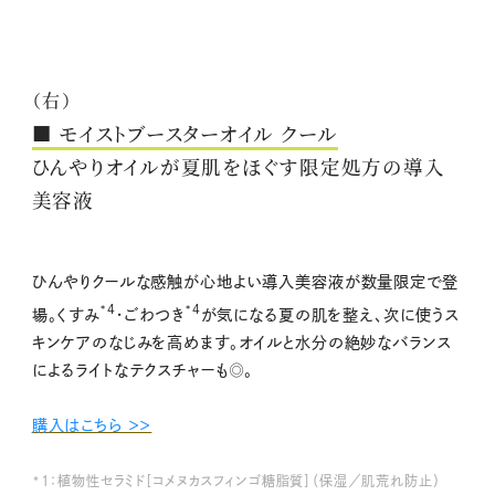
（右）
■ モイストブースターオイル クール
ひんやりオイルが夏肌をほぐす限定処方の導入
美容液
ひんやりクールな感触が心地よい導入美容液が数量限定で登
*4
*4
場。くすみ
・ごわつき
が気になる夏の肌を整え、次に使うス
キンケアのなじみを高めます。オイルと水分の絶妙なバランス
によるライトなテクスチャーも◎。
購入はこちら ＞＞
*1：植物性セラミド［コメヌカスフィンゴ糖脂質］（保湿／肌荒れ防止）