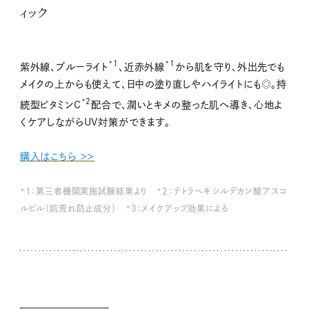
ィック
*1
*1
紫外線、ブルーライト
、近赤外線
から肌を守り、外出先でも
メイクの上からも使えて、日中の塗り直しやハイライトにも◎。持
*2
続型ビタミンC
配合で、潤いとキメの整った肌へ導き、心地よ
くケアしながらUV対策ができます。
購入はこちら ＞＞
*1：第三者機関実施試験結果より *2：テトラヘキシルデカン酸アスコ
ルビル（肌荒れ防止成分） *3：メイクアップ効果による