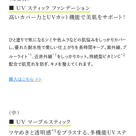
■ ＵＶ スティック ファンデーション
高いカバー力とUVカット機能で美肌をサポート！
ひと塗りで気になるシミや色ムラなどの肌悩みをしっかりカバー
し、優れた耐水性で美しい仕上がりを長時間キープ。紫外線、ブ
*1
*1
*2
ルーライト
、近赤外線
をしっかりカット。持続型ビタミンC
配合で肌荒れを防ぎ、キメを整えてくれます。
購入はこちら ＞＞
（中）
■ ＵＶ マーブルスティック
*3
ツヤめきと透明感
をプラスする、多機能UVステ