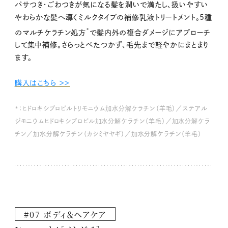
パサつき・ごわつきが気になる髪を潤いで満たし、扱いやすい
やわらかな髪へ導くミルクタイプの補修乳液トリートメント。5種
*
のマルチケラチン処方
で髪内外の複合ダメージにアプローチ
して集中補修。さらっとべたつかず、毛先まで軽やかにまとまり
ます。
購入はこちら ＞＞
*：ヒドロキシプロピルトリモニウム加水分解ケラチン（羊毛）／ステアル
ジモニウムヒドロキシプロピル加水分解ケラチン（羊毛）／加水分解ケラ
チン／加水分解ケラチン（カシミヤヤギ）／加水分解ケラチン（羊毛）
#07 ボディ＆ヘアケア