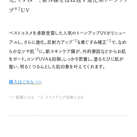
＊2
プ
UV
ベストコスメを多数受賞した人気のトーンアップUVがリニュー
*2
*2
アルし、さらに進化。反射力アップ
＆黄ぐすみ補正
で、なめ
*2
らかなツヤ肌
に。新スキンケア膜が、外的要因などからお肌
をガード。ロングUVAも防御。しっかり密着し、塗るたびに肌が
整い、明るくつるんとした肌印象を叶えてくれます。
購入はこちら ＞＞
*1：乾燥による *2：メイクアップ効果による