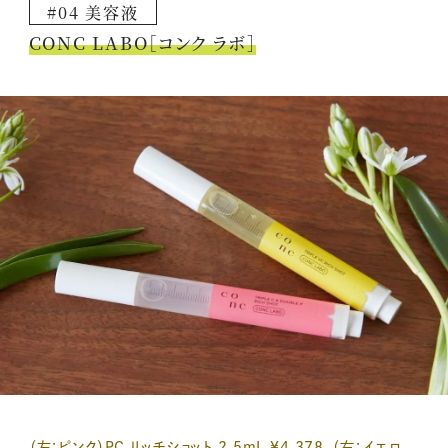
#04 美容液
CONC LABO［コンク ラボ］
（左：ピンク）PC リッチショット 2.5mL ¥4,378、（右：イエロ