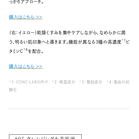
っかりアプローチ。
購入はこちら ＞＞
（右：イエロー）乾燥くすみを集中ケアしながら、なめらかに潤
*1
う、明るい肌印象へと導きます。機能が異なる3種の高濃度
ビ
*4
タミンC
を配合。
購入はこちら ＞＞
*1：CONC LABO内で *2：保湿成分 *3：整肌成分 *4：製品の抗
酸化
#05 クレンジング＆美容液