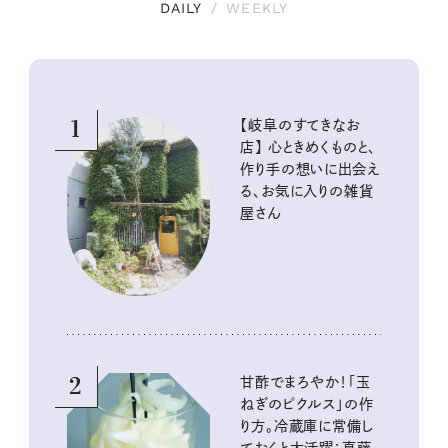
DAILY
/
WEEKLY
1
【岐阜のすてきなお
店】 心ときめくものと、
作り手の想いに出会え
る、お気に入りの雑貨
屋さん
2
甘酢でまろやか！「玉
ねぎのピクルス」の作
り方。冷蔵庫に常備し
ておくと大活躍：真藤