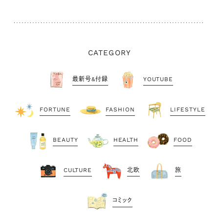
CATEGORY
最新号&付録
YOUTUBE
FORTUNE
FASHION
LIFESTYLE
BEAUTY
HEALTH
FOOD
CULTURE
北欧
旅
コミック