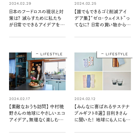
2024.02.29
2024.02.25
日本のフードロスの現状と対
【誰でもできるゴミ削減アイ
策は？ 減らすために私たち
デア集】“ゼロ・ウェイスト”っ
が日常でできるアイデアを紹
てなに？ 日常の買い物から見
介！
直せること
LIFESTYLE
LIFESTYLE
2024.02.17
2024.02.12
【素敵なおうち訪問】 中村暁
【みんなに喜ばれるサステナ
野さんの地球にやさしいエコ
ブルギフト8選】 目利きさん
アイデア。無理なく楽しむエ
に聞いた！ 地球にも人にもや
シカルライフの秘訣とは？
さしい贈り物