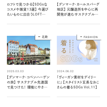
ロフトで見つかる【SDGsな
【デンマーク・カールスバーグ
コスメや雑貨13選】 今選び
地区】 元醸造所を中心に再
たいものに出合うLOFT
開発が進むサステナブルな
GREEN PROJECT 2025
ホテル＆グルメを街歩き
開催！
北欧
FASHION
2025.03.03
2024.06.02
【デンマーク・コペンハーゲン
「ヴィーガン素材をデイリー
の旅】 サステナブル先進国
に」 【スタイリスト玄長なおこ
で見つけた！ 環境にやさしい
さんの着るSDGs Vol.11】
街の取り組み