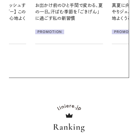
間で変わる、夏
真夏に向けて、ハーブが香るひん
「ごきげん」
やりジェルと出合う。暑い季節に心
2026.07.21
地よくうるおう、軽やかなボディケ
【高山都さん
ア
発・ベーリングの
PROMOTION
リーとの重ね
夏スタイル３
PROMOTIO
Ranking