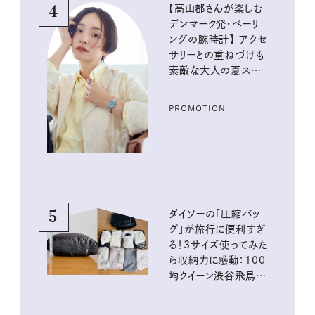
4
【高山都さんが楽しむ
デンマーク発・ベーリ
ングの腕時計】 アクセ
サリーとの重ねづけも
素敵な大人の夏スタイ
ル３選
PROMOTION
5
ダイソーの「圧縮バッ
グ」が旅行に便利すぎ
る！3サイズ使ってみた
ら収納力に感動：100
均クイーン渋谷飛鳥の
『本当にいいもの』第
10回③