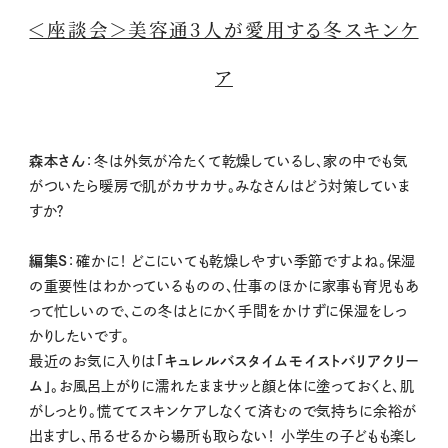
＜座談会＞美容通3人が愛用する冬スキンケ
ア
森本さん
：冬は外気が冷たくて乾燥しているし、家の中でも気
がついたら暖房で肌がカサカサ。みなさんはどう対策していま
すか？
編集S
：確かに！ どこにいても乾燥しやすい季節ですよね。保湿
の重要性はわかっているものの、仕事のほかに家事も育児もあ
って忙しいので、この冬はとにかく手間をかけずに保湿をしっ
かりしたいです。
最近のお気に入りは
「キュレルバスタイムモイストバリアクリー
ム」
。お風呂上がりに濡れたままサッと顔と体に塗っておくと、肌
がしっとり。慌ててスキンケアしなくて済むので気持ちに余裕が
出ますし、吊るせるから場所も取らない！ 小学生の子どもも楽し