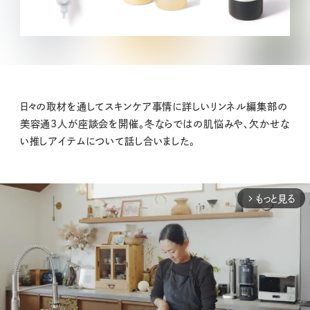
日々の取材を通してスキンケア事情に詳しいリンネル編集部の
美容通3人が座談会を開催。冬ならではの肌悩みや、欠かせな
い推しアイテムについて話し合いました。
もっと見る
arrow_forward_ios