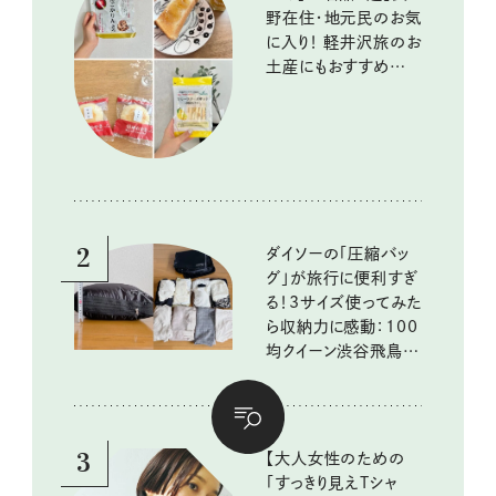
野在住・地元民のお気
に入り！ 軽井沢旅のお
土産にもおすすめのお
いしいもの
2
ダイソーの「圧縮バッ
グ」が旅行に便利すぎ
る！3サイズ使ってみた
ら収納力に感動：100
均クイーン渋谷飛鳥の
『本当にいいもの』第
10回③
3
【大人女性のための
「すっきり見えTシャ