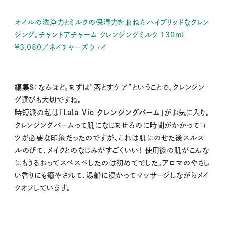
オイルの洗浄力とミルクの保湿力を兼ねたハイブリッドなクレン
ジング。チャントアチャーム クレンジングミルク 130mL
¥3,080／ネイチャーズウェイ
編集S
：なるほど。まずは“落とすケア”ということで、クレンジン
グ選びも大切ですね。
時短派の私は
「Lala Vie クレンジングバーム」
がお気に入り。
クレンジングバームって肌になじませるのに時間がかかってコ
ツが必要な印象だったのですが、これは肌にのせた後スルス
ルのびて、メイクとのなじみがすごくいい！ 使用後の肌がこんな
にもうるおってスベスベしたのは初めてでした。アロマのやさし
い香りにも癒やされて、湯船に浸かってマッサージしながらメイ
クオフしています。