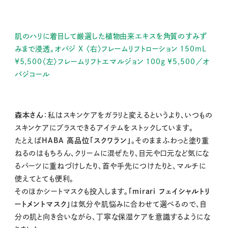
肌のハリに着目して厳選した植物由来エキスを角質のすみず
みまで浸透。オバジ X 〈右〉フレームリフトローション 150mL
¥5,500〈左〉フレームリフトエマルジョン 100g ¥5,500／オ
バジコール
森本さん
：私はスキンケアをガラリと変えるというより、いつもの
スキンケアにプラスできるアイテムをストックしています。
たとえば
HABA 高品位「スクワラン」
。そのままふわっと塗り重
ねるのはもちろん、クリームに混ぜたり、目元や口元など気にな
るパーツに重ねづけしたり、首や手先につけたりと、マルチに
使えてとても便利。
そのほかシートマスクも投入します。
「mirari フェイシャルトリ
ートメントマスク」
は気分や肌悩みに合わせて選べるので、自
分の肌と向き合いながら、丁寧な保湿ケアを意識するようにな