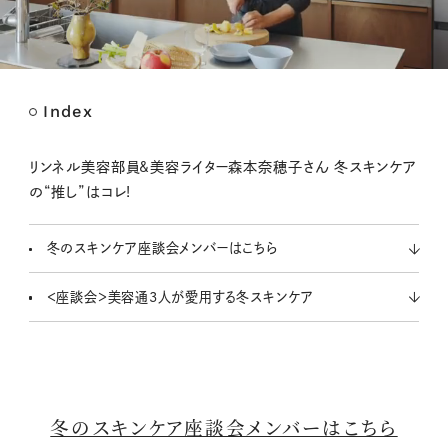
Index
M
u
t
リンネル美容部員&美容ライター森本奈穂子さん 冬スキンケア
e
の“推し”はコレ!
冬のスキンケア座談会メンバーはこちら
＜座談会＞美容通3人が愛用する冬スキンケア
冬のスキンケア座談会メンバーはこちら