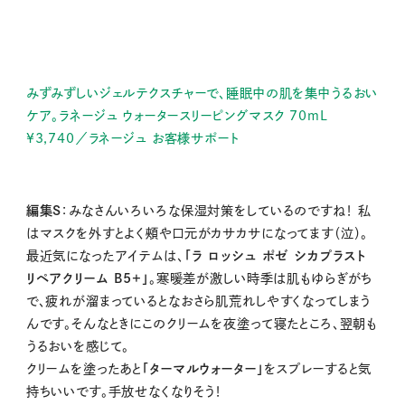
みずみずしいジェルテクスチャーで、睡眠中の肌を集中うるおい
ケア。ラネージュ ウォータースリーピングマスク 70mL
¥3,740／ラネージュ お客様サポート
編集S
：みなさんいろいろな保湿対策をしているのですね！ 私
はマスクを外すとよく頰や口元がカサカサになってます（泣）。
最近気になったアイテムは、
「ラ ロッシュ ポゼ シカプラスト
リペアクリーム B5+」
。寒暖差が激しい時季は肌もゆらぎがち
で、疲れが溜まっているとなおさら肌荒れしやすくなってしまう
んです。そんなときにこのクリームを夜塗って寝たところ、翌朝も
うるおいを感じて。
クリームを塗ったあと
「ターマルウォーター」
をスプレーすると気
持ちいいです。手放せなくなりそう！