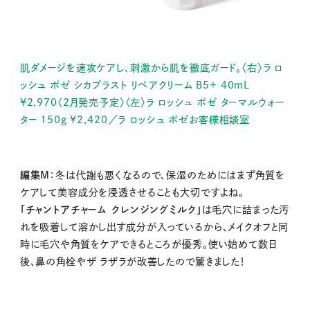
肌ダメージを速攻ケアし、刺激から肌を徹底ガード。〈右〉ラ ロ
ッシュ ポゼ シカプラスト リペアクリーム B5+ 40mL
¥2,970〈2月発売予定〉〈左〉ラ ロッシュ ポゼ ターマルウォー
ター 150g ¥2,420／ラ ロッシュ ポゼお客様相談室
編集M
：冬は代謝も悪くなるので、保湿のためにはまず角質を
ケアして美容成分を浸透させることも大切ですよね。
「チャントアチャーム クレンジングミルク」
は毛穴に詰まった汚
れを吸着して溶かし出す成分が入っているから、メイクオフと同
時に毛穴や角質をケアできるところが優秀。使い始めて数日
後、鼻の角栓やザ ラザラが改善したので驚きました！