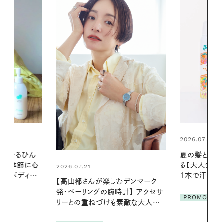
2026.07.24
2026.06.01
夏の髪と心が瞬時にリフレッシュす
お出かけ前の
る【大人気のドライシャンプー】 この
の一日。汗ば
1本で汗ばむ季節も一日中心地よく
に過ごす私
デンマーク
クセサ
PROMOTION
PROMOTIO
素敵な大人の