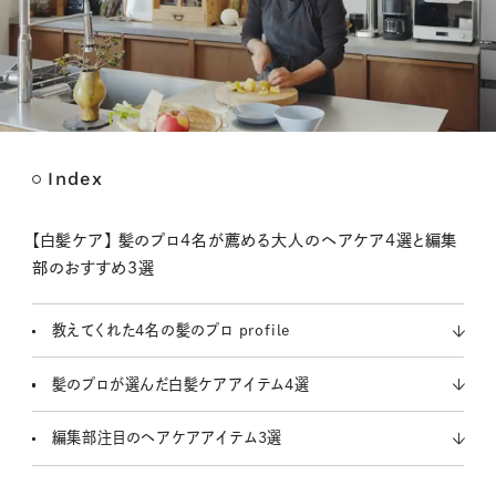
Index
M
u
t
【白髪ケア】 髪のプロ4名が薦める大人のヘアケア4選と編集
e
部のおすすめ3選
教えてくれた4名の髪のプロ profile
髪のプロが選んだ白髪ケアアイテム4選
編集部注目のヘアケアアイテム3選