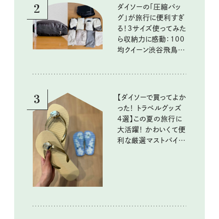
2
ダイソーの「圧縮バッ
グ」が旅行に便利すぎ
る！3サイズ使ってみた
ら収納力に感動：100
均クイーン渋谷飛鳥の
『本当にいいもの』第
10回③
3
【ダイソーで買ってよか
った！ トラベルグッズ
4選】この夏の旅行に
大活躍！ かわいくて便
利な厳選マストバイア
イテム