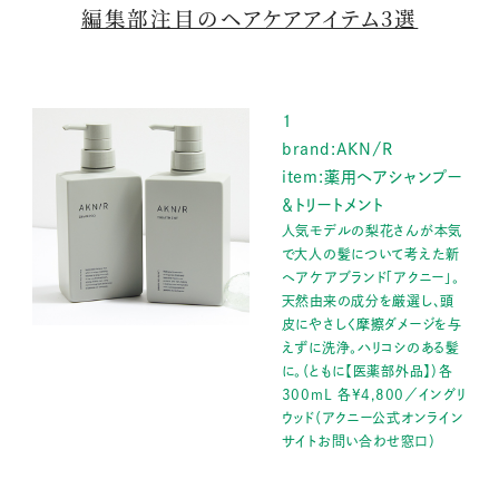
編集部注目のヘアケアアイテム3選
1
brand:AKN/R
item:薬用ヘアシャンプー
＆トリートメント
人気モデルの梨花さんが本気
で大人の髪について考えた新
ヘアケアブランド「アクニー」。
天然由来の成分を厳選し、頭
皮にやさしく摩擦ダメージを与
えずに洗浄。ハリコシのある髪
に。（ともに【医薬部外品】）各
300mL 各¥4,800／イングリ
ウッド（アクニー公式オンライン
サイトお問い合わせ窓口）