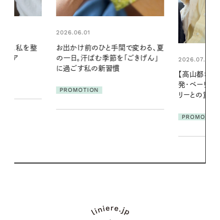
2026.07.24
間で変わる、夏
夏の髪と心が
「ごきげん」
る【大人気の
2026.07.21
1本で汗ばむ
【高山都さんが楽しむデンマーク
発・ベーリングの腕時計】 アクセサ
PROMOTIO
リーとの重ねづけも素敵な大人の
夏スタイル３選
PROMOTION