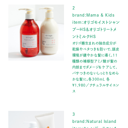
2
brand:Mama & Kids
item:オリゴモイストシャン
プーHS＆オリゴトリートメ
ントミルクHS
オリゴ糖生まれの独自成分が
乾燥やベタつきを防いで、頭皮
環境が健やかな髪に導く。11
種類の補修型アミノ酸が髪の
内部までダメージをケアして、
パサつきのないしっとりなめら
かな髪に。各300mL 各
¥1,980／ナチュラルサイエン
ス
3
brand:Natural Island