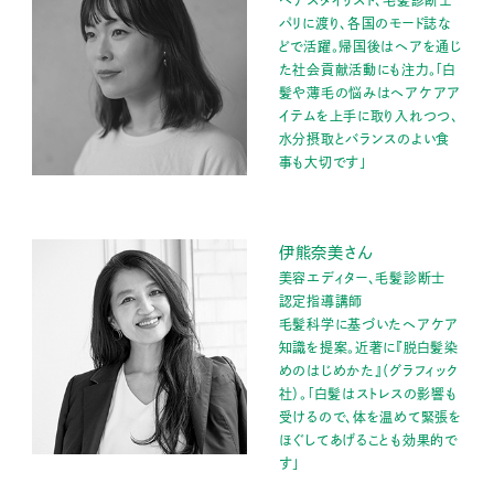
ヘアスタイリスト、毛髪診断士
パリに渡り、各国のモード誌な
どで活躍。帰国後はヘアを通じ
た社会貢献活動にも注力。「白
髪や薄毛の悩みはヘアケアア
イテムを上手に取り入れつつ、
水分摂取とバランスのよい食
事も大切です」
伊熊奈美さん
美容エディター、毛髪診断士
認定指導講師
毛髪科学に基づいたヘアケア
知識を提案。近著に『脱白髪染
めのはじめかた』（グラフィック
社）。「白髪はストレスの影響も
受けるので、体を温めて緊張を
ほぐしてあげることも効果的で
す」