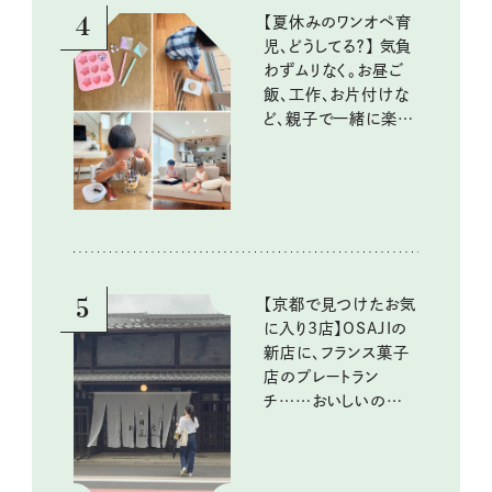
4
【夏休みのワンオペ育
児、どうしてる？】 気負
わずムリなく。お昼ご
飯、工作、お片付けな
ど、親子で一緒に楽し
める工夫
5
【京都で見つけたお気
に入り3店】OSAJIの
新店に、フランス菓子
店のプレートラン
チ……おいしいのんび
り街歩き。