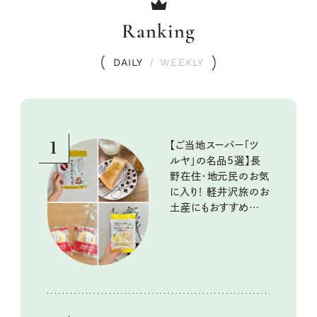
Ranking
DAILY
/
WEEKLY
1
【ご当地スーパー「ツ
ルヤ」の名品5選】長
野在住・地元民のお気
に入り！ 軽井沢旅のお
土産にもおすすめのお
いしいもの