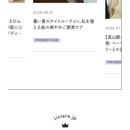
2026.06.01
ィン。私を整
お出かけ前の
美ケア
の一日。汗ば
2026.07.21
に過ごす私
【高山都さんが楽しむデンマーク
発・ベーリングの腕時計】 アクセサ
PROMOTIO
リーとの重ねづけも素敵な大人の
夏スタイル３選
PROMOTION