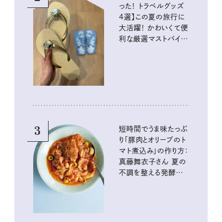
った！ トラベルグッズ
4選】この夏の旅行に
大活躍！ かわいくて便
利な厳選マストバイア
イテム
3
短時間でうま味たっぷ
り「豚肉とオリーブのト
マト煮込み」の作り方：
真藤舞衣子さん 夏の
不調を整える発酵レ
シピ