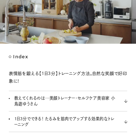
Index
M
u
t
表情筋を鍛える【１日３分】トレーニング方法。自然な笑顔で好印
e
象に！
教えてくれるのは…美顔トレーナー・セルフケア美容家 小
鳥遊ゆうさん
1日3分でできる！ たるみを筋肉でアップする効果的なトレ
ーニング