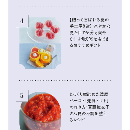
4
【贈って喜ばれる夏の
手土産８選】 涼やかな
見た目で気分も爽や
か！ お取り寄せもでき
るおすすめギフト
5
じっくり煮詰めた濃厚
ペースト「発酵トマト」
の作り方：真藤舞衣子
さん夏の不調を整え
るレシピ