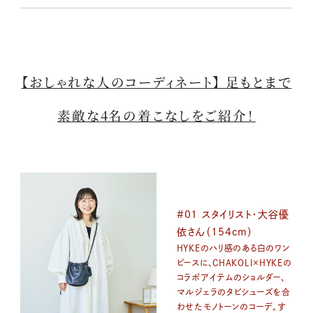
【おしゃれな人のコーディネート】 足もとまで
素敵な4名の着こなしをご紹介！
#01 スタイリスト・大谷優
依さん（154cm）
HYKEのハリ感のある白のワン
ピースに、CHAKOLI×HYKEの
コラボアイテムのショルダー、
マルジェラのタビシューズを合
わせたモノトーンのコーデ。す