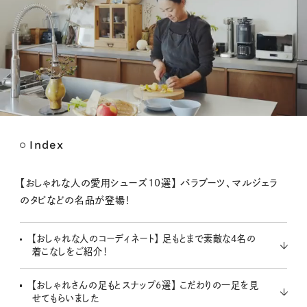
Index
M
u
t
【おしゃれな人の愛用シューズ10選】 パラブーツ、マルジェラ
e
のタビなどの名品が登場！
【おしゃれな人のコーディネート】 足もとまで素敵な4名の
着こなしをご紹介！
【おしゃれさんの足もとスナップ6選】 こだわりの一足を見
せてもらいました