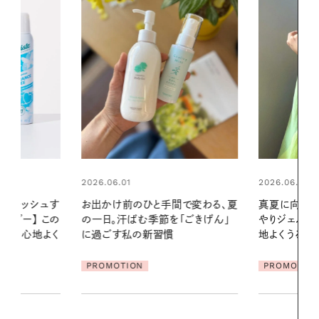
2026.06.01
間で変わる、夏
真夏に向けて、ハーブが香るひん
「ごきげん」
やりジェルと出合う。暑い季節に心
2026.07.21
地よくうるおう、軽やかなボディケ
【高山都さん
ア
発・ベーリングの
PROMOTION
リーとの重ね
夏スタイル３
PROMOTIO