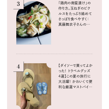
3
「鶏肉の南蛮漬け」の
作り方。玉ねぎのピク
ルスをたっぷり絡めて
さっぱり食べやすく：
真藤舞衣子さんの発
酵と酸味レシピ
4
【ダイソーで買ってよか
った！ トラベルグッズ
4選】この夏の旅行に
大活躍！ かわいくて便
利な厳選マストバイア
イテム