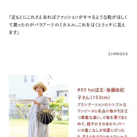
「足もとにこれさえあればファッションがキマるような靴がほしく
て買ったのがパラブーツのミカエル。これをはくとリッチに見え
ます」
2/4
PAGES
#03 hal店主・後藤由紀
子さん（153cm）
プランテーションのシンプルな
ワンピースに名品小物が引き立
つ素敵な装い。小物を黒でまと
めて、軽やかさのあるモノトー
ンの着こなしが初夏にぴった
り。足もとをクラシカルなレース