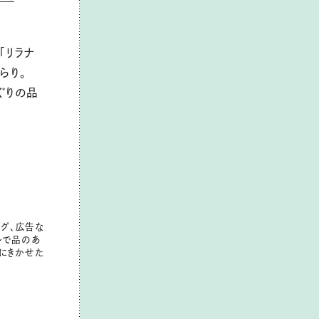
「リラナ
らり。
ぐりの品
ログ、広告な
ルで品のあ
にきかせた