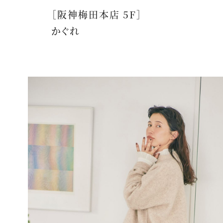
［阪神梅田本店 5F］
かぐれ