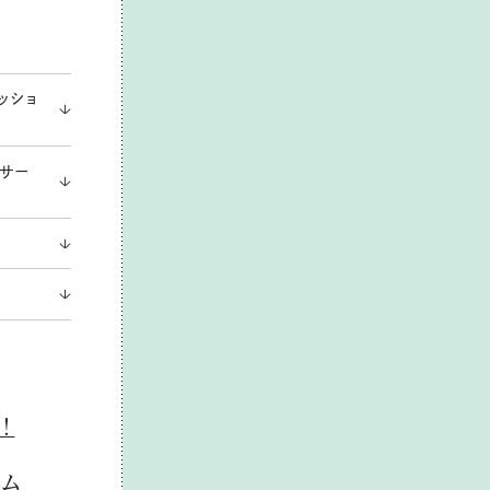
ッショ
グサー
ト
！
テム