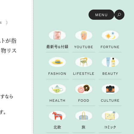
MENU
4
ストが指
最
新
号
&
付
録
Y
O
U
T
U
B
E
F
O
R
T
U
N
E
い物リス
F
A
S
H
I
O
N
L
I
F
E
S
T
Y
L
E
B
E
A
U
T
Y
探すなら
H
E
A
L
T
H
F
O
O
D
C
U
L
T
U
R
E
す。
北
欧
旅
コ
ミ
ッ
ク