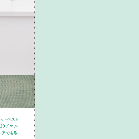
、ニットベスト
520／マル
トアでも取