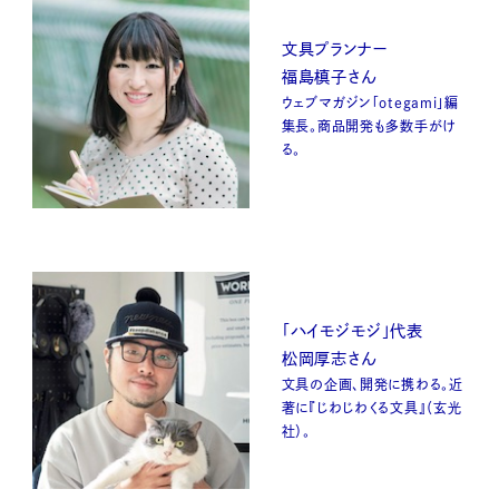
文具プランナー
福島槙子さん
ウェブマガジン「otegami」編
集長。商品開発も多数手がけ
る。
「ハイモジモジ」代表
松岡厚志さん
文具の企画、開発に携わる。近
著に『じわじわくる文具』（玄光
社）。