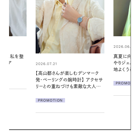
2026.06.01
2026.06.01
真夏に向けて、ハーブが香るひん
お出かけ前の
やりジェルと出合う。暑い季節に心
の一日。汗ば
地よくうるおう、軽やかなボディケ
に過ごす私
デンマーク
ア
クセサ
PROMOTION
PROMOTIO
素敵な大人の