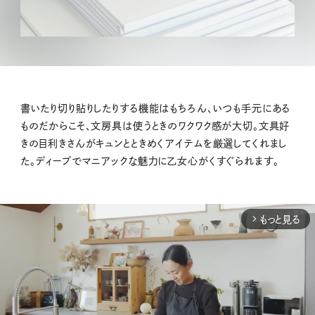
書いたり切り貼りしたりする機能はもちろん、いつも手元にある
ものだからこそ、文房具は使うときのワクワク感が大切。文具好
きの目利きさんがキュンとときめくアイテムを厳選してくれまし
た。ディープでマニアックな魅力に乙女心がくすぐられます。
もっと見る
arrow_forward_ios