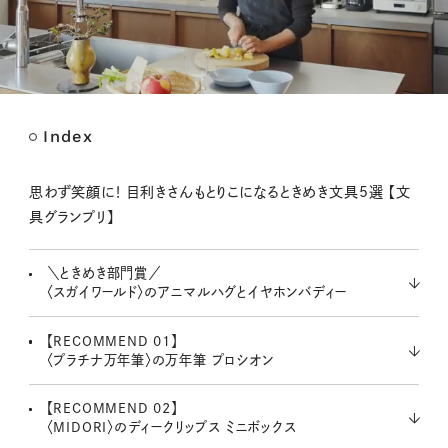
Index
M
u
t
思わず笑顔に！ 目利きさんもとりこになるときめき文具5選 【文
e
具グランプリ】
＼ときめき部門賞／
〈スガイワールド〉のアニマルハグとイヤホンバディー
【RECOMMEND 01】
〈プラチナ万年筆〉の万年筆 プロシオン
【RECOMMEND 02】
〈MIDORI〉のディークリップス ミニボックス