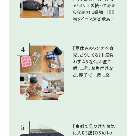
る！3サイズ使ってみた
ら収納力に感動：100
均クイーン渋谷飛鳥の
『本当にいいもの』第
10回③
4
【夏休みのワンオペ育
児、どうしてる？】 気負
わずムリなく。お昼ご
飯、工作、お片付けな
ど、親子で一緒に楽し
める工夫
5
【京都で見つけたお気
に入り3店】OSAJIの