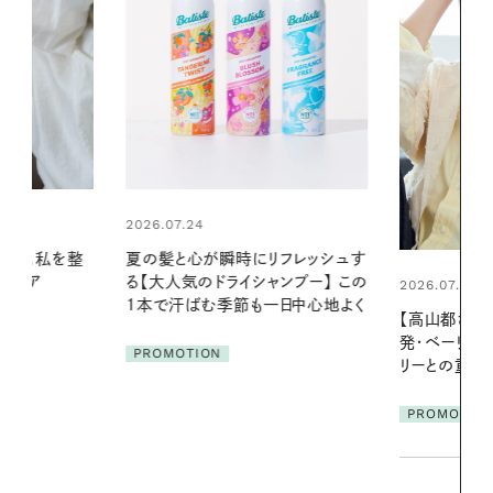
2026.06.01
リフレッシュす
真夏に向けて
ンプー】 この
やりジェルと
2026.07.21
一日中心地よく
地よくうるお
【高山都さんが楽しむデンマーク
ア
発・ベーリングの腕時計】 アクセサ
PROMOTIO
リーとの重ねづけも素敵な大人の
夏スタイル３選
PROMOTION