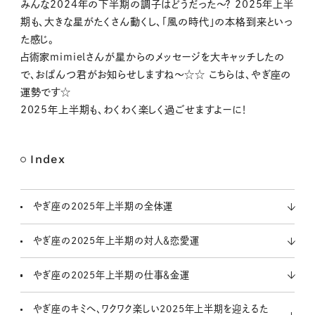
M
みんな2024年の下半期の調子はどうだった〜？ 2025年上半
u
期も、大きな星がたくさん動くし、「風の時代」の本格到来といっ
t
た感じ。
e
占術家mimielさんが星からのメッセージを大キャッチしたの
で、おぱんつ君がお知らせしますね〜☆☆ こちらは、やぎ座の
運勢です☆
2025年上半期も、わくわく楽しく過ごせますよーに！
Index
やぎ座の2025年上半期の全体運
やぎ座の2025年上半期の対人＆恋愛運
やぎ座の2025年上半期の仕事＆金運
やぎ座のキミへ、ワクワク楽しい2025年上半期を迎えるた