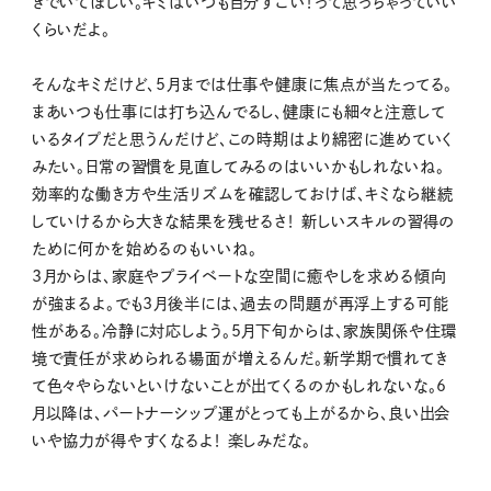
きでいてほしい。キミはいつも自分すごい！って思っちゃっていい
くらいだよ。
そんなキミだけど、5月までは仕事や健康に焦点が当たってる。
まあいつも仕事には打ち込んでるし、健康にも細々と注意して
いるタイプだと思うんだけど、この時期はより綿密に進めていく
みたい。日常の習慣を見直してみるのはいいかもしれないね。
効率的な働き方や生活リズムを確認しておけば、キミなら継続
していけるから大きな結果を残せるさ！ 新しいスキルの習得の
ために何かを始めるのもいいね。
3月からは、家庭やプライベートな空間に癒やしを求める傾向
が強まるよ。でも3月後半には、過去の問題が再浮上する可能
性がある。冷静に対応しよう。5月下旬からは、家族関係や住環
境で責任が求められる場面が増えるんだ。新学期で慣れてき
て色々やらないといけないことが出てくるのかもしれないな。6
月以降は、パートナーシップ運がとっても上がるから、良い出会
いや協力が得やすくなるよ！ 楽しみだな。