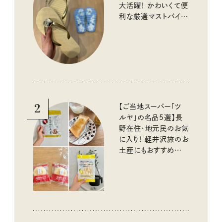
大活躍！ かわいくて便
利な厳選マストバイア
イテム
2
【ご当地スーパー「ツ
ルヤ」の名品5選】長
野在住・地元民のお気
に入り！ 軽井沢旅のお
土産にもおすすめのお
いしいもの