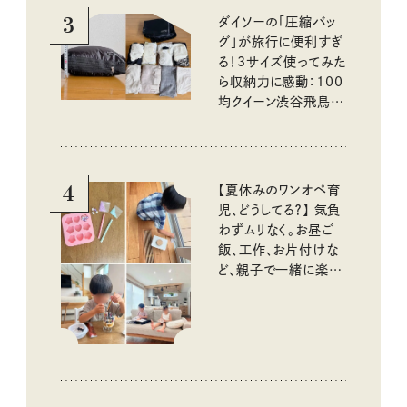
3
ダイソーの「圧縮バッ
グ」が旅行に便利すぎ
る！3サイズ使ってみた
ら収納力に感動：100
均クイーン渋谷飛鳥の
『本当にいいもの』第
10回③
4
【夏休みのワンオペ育
児、どうしてる？】 気負
わずムリなく。お昼ご
飯、工作、お片付けな
ど、親子で一緒に楽し
める工夫