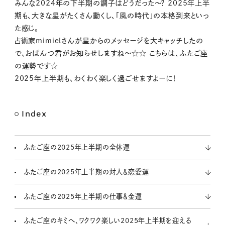
M
みんな2024年の下半期の調子はどうだった〜？ 2025年上半
u
期も、大きな星がたくさん動くし、「風の時代」の本格到来といっ
t
た感じ。
e
占術家mimielさんが星からのメッセージを大キャッチしたの
で、おぱんつ君がお知らせしますね〜☆☆ こちらは、ふたご座
の運勢です☆
2025年上半期も、わくわく楽しく過ごせますよーに！
Index
ふたご座の2025年上半期の全体運
ふたご座の2025年上半期の対人＆恋愛運
ふたご座の2025年上半期の仕事＆金運
ふたご座のキミへ、ワクワク楽しい2025年上半期を迎える