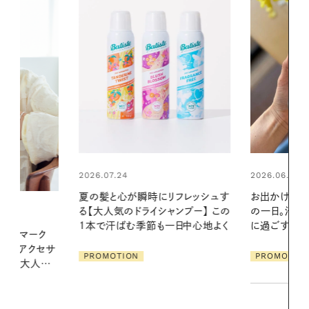
2026.06.01
2026.06.01
リフレッシュす
お出かけ前のひと手間で変わる、夏
暑い夏のナイ
ンプー】 この
の一日。汗ばむ季節を「ごきげん」
える夜の爽
一日中心地よく
に過ごす私の新習慣
PROMOTIO
PROMOTION