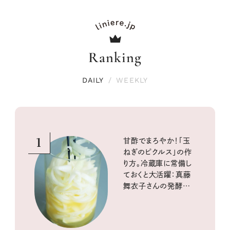
Ranking
DAILY
/
WEEKLY
1
甘酢でまろやか！「玉
ねぎのピクルス」の作
り方。冷蔵庫に常備し
ておくと大活躍：真藤
舞衣子さんの発酵と
酸味の仕込みごはん