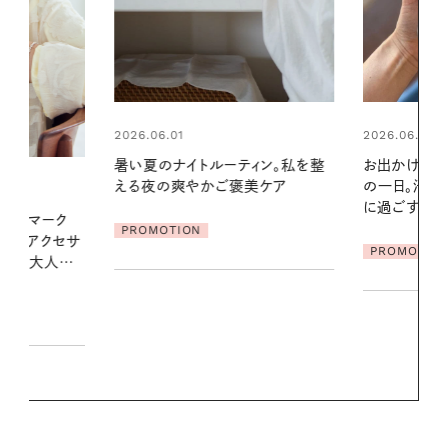
2026.06.01
2026.07.24
ィン。私を整
お出かけ前のひと手間で変わる、夏
夏の髪と心が
美ケア
の一日。汗ばむ季節を「ごきげん」
る【大人気の
に過ごす私の新習慣
1本で汗ばむ
PROMOTION
PROMOTIO