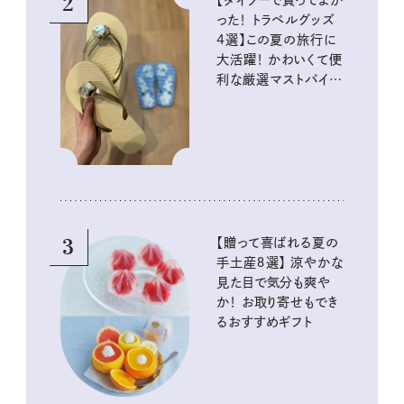
2
った！ トラベルグッズ
4選】この夏の旅行に
大活躍！ かわいくて便
利な厳選マストバイア
イテム
3
【贈って喜ばれる夏の
手土産８選】 涼やかな
見た目で気分も爽や
か！ お取り寄せもでき
るおすすめギフト