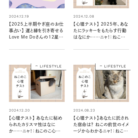
2024.12.19
2024.12.08
【2025上半期やぎ座のお仕
【心理テスト】 2025年、あな
事占い】 運と縁を引き寄せる
たにラッキーをもたらす行動
Love Me Doさんの12星座
はなにか……ニャ！：ねこのこ
星読み
心理テスト
LIFESTYLE
LIFESTYLE
2024.12.20
2024.08.23
【心理テスト】 あなたに秘め
【心理テスト】あなたに託され
られたカリスマ性はなに
た宿命は？ ねこの前世のイメ
か……ニャ！：ねこのこ心理
ージからわかるニャ！：ねこの
テスト
こ心理テスト