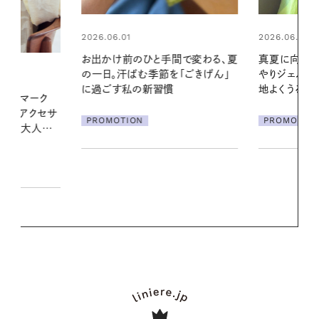
2026.06.01
2026.06.01
間で変わる、夏
真夏に向けて、ハーブが香るひん
暑い夏のナイ
「ごきげん」
やりジェルと出合う。暑い季節に心
える夜の爽
地よくうるおう、軽やかなボディケ
ア
PROMOTIO
PROMOTION