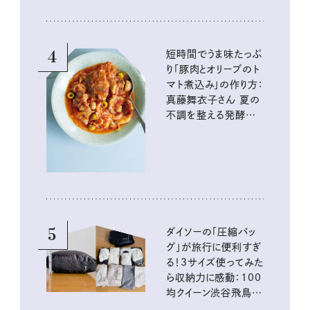
4
短時間でうま味たっぷ
り「豚肉とオリーブのト
マト煮込み」の作り方：
真藤舞衣子さん 夏の
不調を整える発酵レ
シピ
5
ダイソーの「圧縮バッ
グ」が旅行に便利すぎ
る！3サイズ使ってみた
ら収納力に感動：100
均クイーン渋谷飛鳥の
『本当にいいもの』第