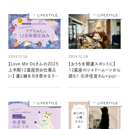
LIFESTYLE
LIFESTYLE
2024.12.19
2024.12.28
【Love Me Doさんの2025
【おうちを開運スポットに】
上半期12星座別お仕事占
12星座のシャドームーンから
い】 運と縁を引き寄せるラブ
読む！ 石井佳苗さん×yujiさ
ちゃんの星読み
んの自分を“整える”インテリ
ア
LIFESTYLE
LIFESTYLE