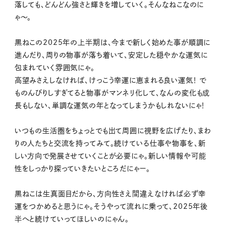
落しても、どんどん強さと輝きを増していく。そんなねこなのに
ゃ〜。
黒ねこの2025年の上半期は、今まで新しく始めた事が順調に
進んだり、周りの物事が落ち着いて、安定した穏やかな運気に
包まれていく雰囲気にゃ。
高望みさえしなければ、けっこう幸運に恵まれる良い運気！ で
ものんびりしすぎてると物事がマンネリ化して、なんの変化も成
長もしない、単調な運気の年となってしまうかもしれないにゃ！
いつもの生活圏をちょっとでも出て周囲に視野を広げたり、まわ
りの人たちと交流を持ってみて。続けている仕事や物事を、新
しい方向で発展させていくことが必要にゃ。新しい情報や可能
性をしっかり探っていきたいところだにゃー。
黒ねこは生真面目だから、方向性さえ間違えなければ必ず幸
運をつかめると思うにゃ。そうやって流れに乗って、2025年後
半へと続けていってほしいのにゃん。