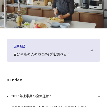
M
CHECK!
u
t
自分やあの人のねこタイプを調べる↗️
e
Index
2025年上半期の全体運は？