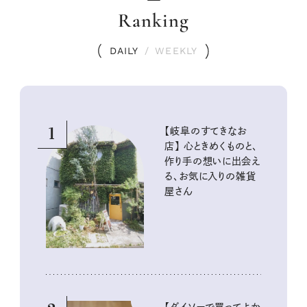
Ranking
DAILY
/
WEEKLY
1
【岐阜のすてきなお
店】 心ときめくものと、
作り手の想いに出会え
る、お気に入りの雑貨
屋さん
【ダイソーで買ってよか