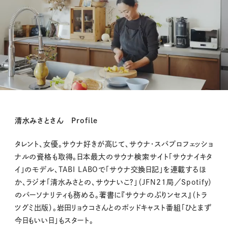
M
清水みさとさん Profile
u
t
タレント、女優。サウナ好きが高じて、サウナ・スパプロフェッショ
e
ナルの資格も取得。日本最大のサウナ検索サイト「サウナイキタ
イ」のモデル、TABI LABOで「サウナ交換日記」を連載するほ
か、ラジオ「清水みさとの、サウナいこ？」（JFN21局／Spotify）
のパーソナリティも務める。著書に『サウナのぷりンセス』（トラ
ツグミ出版）。岩田リョウコさんとのポッドキャスト番組「ひとまず
今日もいい日」もスタート。