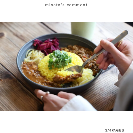
misato's comment
3/4
PAGES