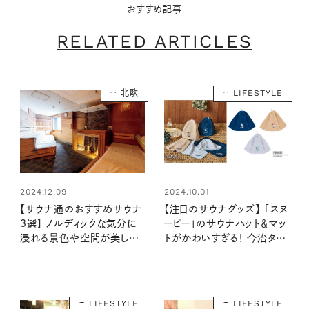
おすすめ記事
RELATED ARTICLES
北欧
LIFESTYLE
2024.12.09
2024.10.01
【サウナ通のおすすめサウナ
【注目のサウナグッズ】 「スヌ
3選】 ノルディックな気分に
ーピー」のサウナハット＆マッ
浸れる景色や空間が美しい
トがかわいすぎる！ 今治タオ
サウナを、神奈川、名古屋、
ルの汗をよく吸い込む肌触り
群馬で発見！
のいい生地で新登場！
LIFESTYLE
LIFESTYLE