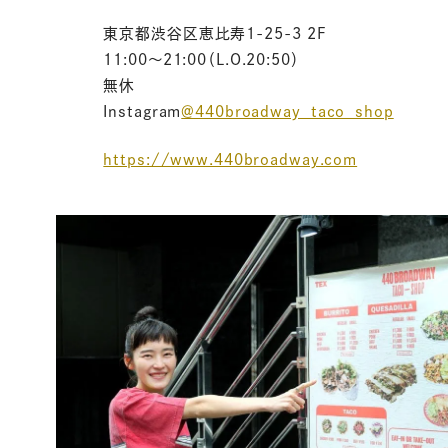
東京都渋谷区恵比寿1-25-3 2F
11:00〜21:00（L.O.20:50）
無休
Instagram
＠440broadway_taco_shop
https://www.440broadway.com