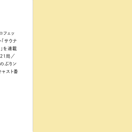
ロフェッ
ト「サウナ
記」を連載
N21局／
ナのぷりン
キャスト番