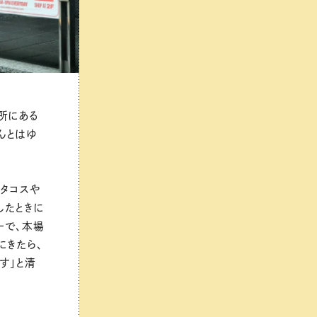
所にある
さんとはゆ
たタコスや
したときに
ーで、本場
にきたら、
す」と清