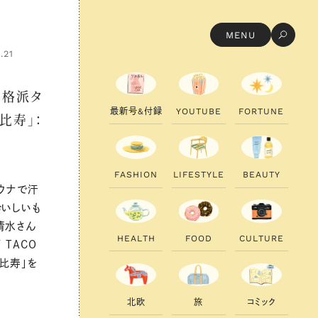
MENU
.21
本格派タ
最
新
号
&
付
録
Y
O
U
T
U
B
E
F
O
R
T
U
N
E
比寿」：
F
A
S
H
I
O
N
L
I
F
E
S
T
Y
L
E
B
E
A
U
T
Y
ウナで汗
おいしいも
清水さん
H
E
A
L
T
H
F
O
O
D
C
U
L
T
U
R
E
 TACO
恵比寿」を
北
欧
旅
コ
ミ
ッ
ク