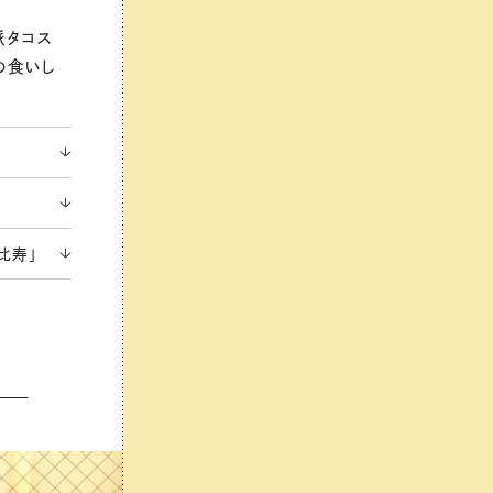
派タコス
の食いし
比寿」
こ！