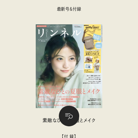
最新号＆付録
素敵なひとの夏服とメイク
【付 録】