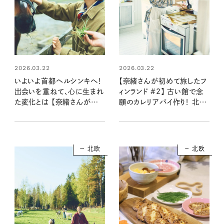
2026.03.22
2026.03.22
いよいよ首都ヘルシンキへ！
【奈緒さんが初めて旅したフ
出会いを重ねて、心に生まれ
ィンランド #2】 古い館で念
た変化とは 【奈緒さんが初
願のカレリアパイ作り！ 北欧
めて旅したフィンランド #3】
テキスタイル、アアルト建築
の魅力に触れる体験
北欧
北欧