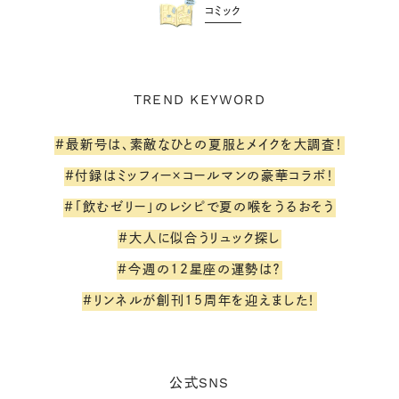
コミック
TREND KEYWORD
#最新号は、素敵なひとの夏服とメイクを大調査！
#付録はミッフィー×コールマンの豪華コラボ！
#「飲むゼリー」のレシピで夏の喉をうるおそう
#大人に似合うリュック探し
#今週の12星座の運勢は？
#リンネルが創刊15周年を迎えました！
SNS
公式