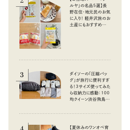
2
ルヤ」の名品5選】長
野在住・地元民のお気
に入り！ 軽井沢旅のお
土産にもおすすめのお
いしいもの
3
ダイソーの「圧縮バッ
グ」が旅行に便利すぎ
る！3サイズ使ってみた
ら収納力に感動：100
均クイーン渋谷飛鳥の
『本当にいいもの』第
10回③
4
【夏休みのワンオペ育