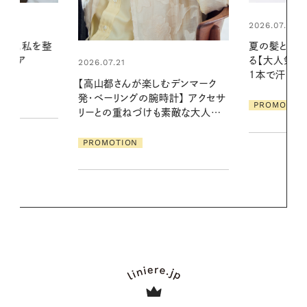
2026.07.24
2026.06.01
夏の髪と心が瞬時にリフレッシュす
真夏に向けて
る【大人気のドライシャンプー】 この
やりジェルと
1本で汗ばむ季節も一日中心地よく
地よくうるお
デンマーク
ア
クセサ
PROMOTION
PROMOTIO
素敵な大人の