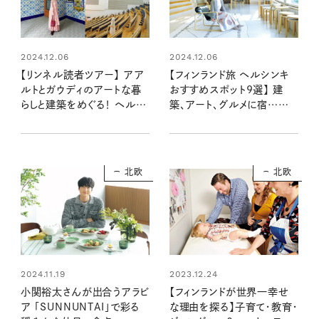
2024.12.06
2024.12.06
【リンネル読者ツアー】 アア
【フィンランド旅 ヘルシンキ
ルトとガウディのアートな暮
おすすめスポット9選】 建
らしと建築をめぐる！ ヘルシ
築、アート、グルメに宿…何
ンキとバルセロナの7日間の
度訪れても魅力あふれる街
旅で素敵な思い出を
をモデル・kazumiさんが巡
りました
北欧
北欧
2024.11.19
2023.12.24
小関裕太さんが出合うアラビ
【フィンランドが世界一幸せ
ア 「SUNNUNTAI」で彩る
な理由を探る】子育て・教育・