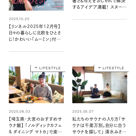
暑さ＆冷えをおしゃれで解決
するアイデア満載！ スヌーピ
ー付録と編集部おすすめ特
2025.10.20
集を最速レポート＜8月20日
発売10月号・10月号増刊＞
【リンネル2025年12月号】
日々の暮らしに北欧をひとさ
じ！かわいい「ムーミン」付録
と注目の特集を最速レポート
〈10月20日発売12月号・12
月号増刊〉
LIFESTYLE
LIFESTYLE
2025.06.03
2025.05.07
【埼玉県・大宮のおすすめサ
私たちのサウナの入り方「サ
ウナ飯】 「ノルディックカフェ
ウナは千差万別。自分に合う
& ダイニング マトカ」で楽し
サウナを探して」 清水みさと