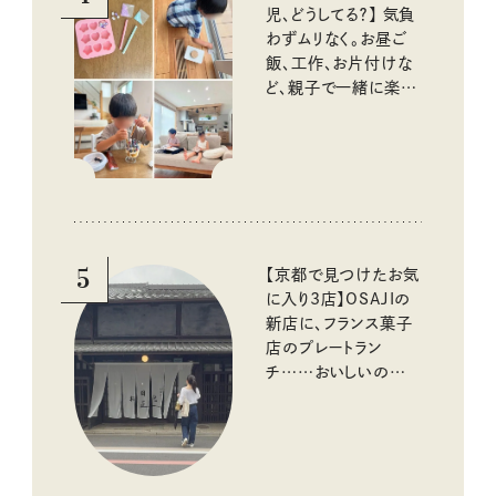
児、どうしてる？】 気負
わずムリなく。お昼ご
飯、工作、お片付けな
ど、親子で一緒に楽し
める工夫
5
【京都で見つけたお気
に入り3店】OSAJIの
新店に、フランス菓子
店のプレートラン
チ……おいしいのんび
り街歩き。