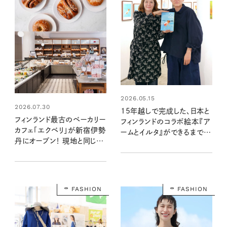
2026.05.15
2026.07.30
15年越しで完成した、日本と
フィンランド最古のベーカリー
フィンランドのコラボ絵本『ア
カフェ「エクベリ」が新宿伊勢
ームとイルタ』ができるまで。
丹にオープン！ 現地と同じシ
イラストレーター・福田利之さ
ナモンロールの味わいは手
ん、アンネ・ヴァスコさんイン
土産にも◎
タビュー
FASHION
FASHION