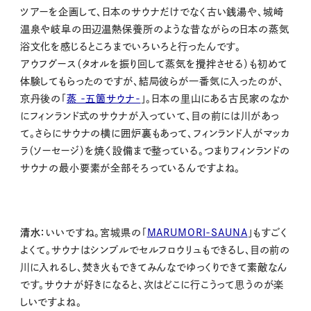
ツアーを企画して、日本のサウナだけでなく古い銭湯や、城崎
温泉や岐阜の
田辺温熱保養所のような昔ながらの日本の蒸気
浴文化を感じるところまでいろいろと行ったんです。
アウフグース（タオルを振り回して蒸気を攪拌させる）も初めて
体験してもらったのですが、結局彼らが一番気に入ったのが、
京丹後の「
蒸 -五箇サウナ-
」。日本の里山にある古民家のなか
にフィンランド式のサウナが入っていて、目の前には川があっ
て。さらにサウナの横に囲炉裏もあって、フィンランド人がマッカ
ラ（ソーセージ）を焼く設備まで整っている。つまりフィンランドの
サウナの最小要素が全部そろっているんですよね。
清水：
いいですね。宮城県の「
MARUMORI-SAUNA
」もすごく
よくて。サウナはシンプルでセルフロウリュもできるし、目の前の
川に入れるし、焚き火もできてみんなでゆっくりできて素敵なん
です。サウナが好きになると、次はどこに行こうって思うのが楽
しいですよね。