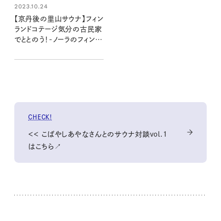
2023.10.24
【京丹後の里山サウナ】フィン
ランドコテージ気分の古民家
でととのう！-ノーラのフィンラ
ンド旅気分 Vol.8
CHECK!
＜＜ こばやしあやなさんとのサウナ対談vol.1
はこちら↗