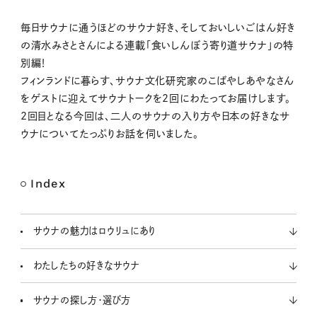
M
毎日サウナに通うほどのサウナ好き、そしておいしいごはん好き
u
の清水みさとさんによる連載「食いしんぼう寄り道サウナ」の特
t
別編！
e
フィンランドに暮らす、サウナ文化研究家のこばやしあやなさん
をゲストに迎えてサウナトークを2回にわたってお届けします。
2回目となる今回は、二人のサウナの入り方や日本の好きなサ
ウナについてたっぷりお話を伺いました。
Index
サウナの魅力はロウリュにあり
わたしたちの好きなサウナ
サウナの探し方・選び方