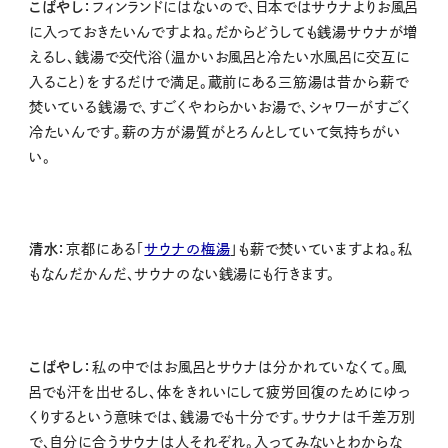
こばやし：
フィンランドにはないので、日本ではサウナよりお風呂
に入っておきたいんですよね。だからどうしても銭湯サウナが増
えるし、銭湯で交代浴（温かいお風呂と冷たい水風呂に交互に
入ること）をするだけで満足。蔵前にある三筋湯は昔から薪で
焚いている銭湯で、すごくやわらかいお湯で、シャワーがすごく
冷たいんです。薪の方が湯質がとろんとしていて気持ちがい
い。
清水：
京都にある「
サウナの梅湯
」も薪で焚いていますよね。私
もなんだかんだ、サウナのない銭湯にも行きます。
こばやし：
私の中ではお風呂とサウナは分かれていなくて。風
呂でも汗を出せるし、体をきれいにして疲労回復のためにゆっ
くりするという意味では、銭湯でも十分です。サウナは千差万別
で、自分に合うサウナは人それぞれ。入ってみないとわからな