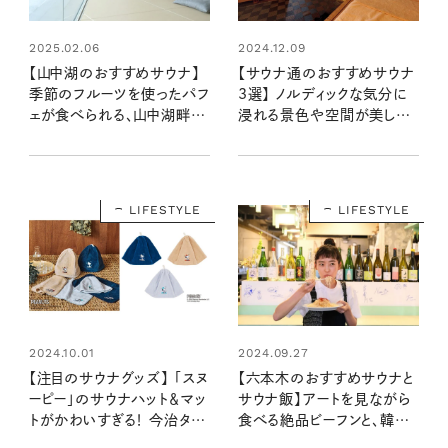
2025.02.06
2024.12.09
【山中湖のおすすめサウナ】
【サウナ通のおすすめサウナ
季節のフルーツを使ったパフ
3選】 ノルディックな気分に
ェが食べられる、山中湖畔に
浸れる景色や空間が美しい
立つ美術館のようなサウナ
サウナを、神奈川、名古屋、
「CYCL」
群馬で発見！
LIFESTYLE
LIFESTYLE
2024.10.01
2024.09.27
【注目のサウナグッズ】 「スヌ
【六本木のおすすめサウナと
ーピー」のサウナハット＆マッ
サウナ飯】アートを見ながら
トがかわいすぎる！ 今治タオ
食べる絶品ビーフンと、韓国
ルの汗をよく吸い込む肌触り
の本格的ヨモギスチームサウ