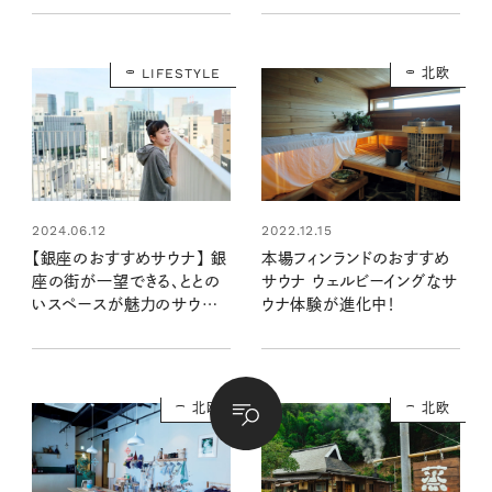
のいい生地で新登場！
ナ：清水みさとの食いしんぼ
う寄り道サウナ
LIFESTYLE
北欧
2022.12.15
2024.06.12
本場フィンランドのおすすめ
【銀座のおすすめサウナ】 銀
サウナ ウェルビーイングなサ
座の街が一望できる、ととの
ウナ体験が進化中！
いスペースが魅力のサウナ
「91° SAUNA」がオープン：
清水みさとの食いしんぼう寄
り道サウナ 番外編
北欧
北欧