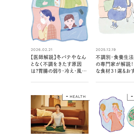
2026.02.21
2025.12.19
【医師解説】冬バテやなん
不調別・食養生
となく不調をきたす原因
の専門家が解説！
は？胃腸の弱り・冷え・風邪
な食材31選＆お
の改善法＆対策｜リンネル
お茶やサプリメン
編集部おすすめグッズや
簡単温活法も！
HEALTH