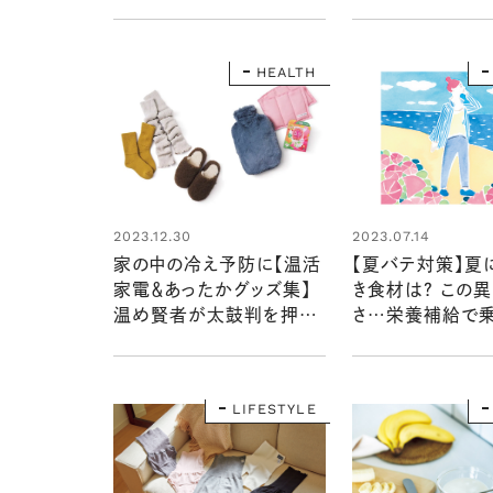
冷えない体づくりを！
付きで体ポカポカ
HEALTH
2023.07.14
2023.12.30
【夏バテ対策】夏
家の中の冷え予防に【温活
き食材は？ この
家電＆あったかグッズ集】
さ…栄養補給で
温め賢者が太鼓判を押す
う！
逸品はコレ！
LIFESTYLE