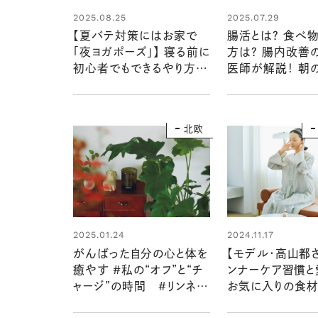
2025.08.25
2025.07.29
【夏バテ対策にはお家で
腸活とは？ 食べ
「夜ヨガポーズ」】 寝る前に
方は？ 腸内改善
初心者でもできるやり方＆
医師が解説！ 朝
おすすめ睡眠スイッチ術も
やおすすめサプリ
診断付き】
北欧
2025.01.24
2024.11.17
がんばった自分の心と体を
【モデル・高山都
癒やす #私の“オフ”と“チ
ンナーケア習慣と
ャージ”の時間 #リンネル
お気に入りの食
暮らし部
リ、不調に備える