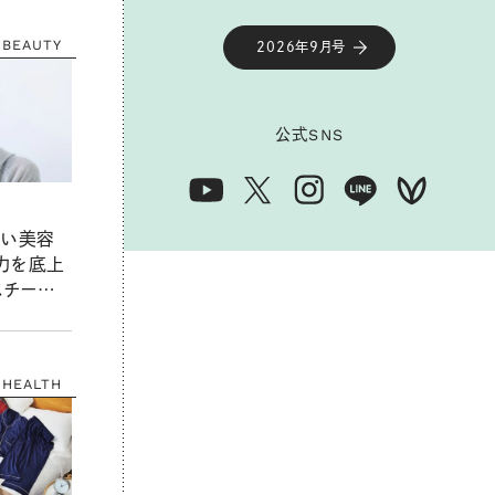
ナンス方
BEAUTY
2026年9月号
公式
SNS
たい美容
力を底上
スチーマ
アイテム
HEALTH