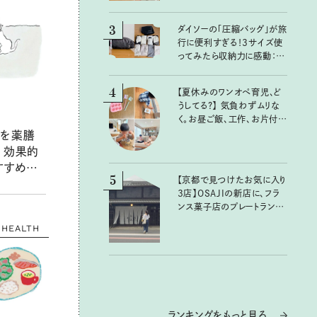
3
ダイソーの「圧縮バッグ」が旅
行に便利すぎる！3サイズ使
ってみたら収納力に感動：
100均クイーン渋谷飛鳥の
『本当にいいもの』第10回③
4
【夏休みのワンオペ育児、ど
うしてる？】 気負わずムリな
く。お昼ご飯、工作、お片付け
など、親子で一緒に楽しめる
法を薬膳
工夫
 効果的
すすめの
5
【京都で見つけたお気に入り
トも必見
3店】OSAJIの新店に、フラ
ンス菓子店のプレートラン
チ……おいしいのんびり街
HEALTH
歩き。
ランキングをもっと見る