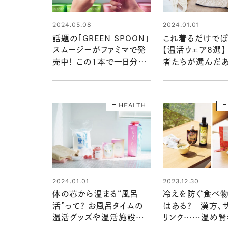
2024.05.08
2024.01.01
話題の「GREEN SPOON」
これ着るだけで
スムージーがファミマで発
【温活ウェア8選】
売中！ この1本で一日分の
者たちが選んだ
野菜とフルーツがとれる！
おしゃれアイテム
HEALTH
2024.01.01
2023.12.30
体の芯から温まる“風呂
冷えを防ぐ食べ物
活”って？ お風呂タイムの
はある？ 漢方、サ
温活グッズや温活施設で
リンク……温め賢