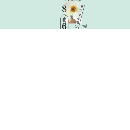
8
見
つ
め
る
花ごよみ
先
6
は
明
日
Thu
と
憧
れ