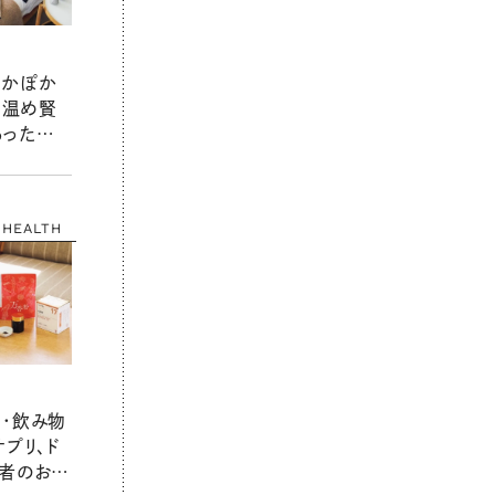
ぽかぽか
 温め賢
あったか
HEALTH
・飲み物
プリ、ド
者のお墨