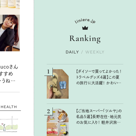
Ranking
DAILY
/
WEEKLY
ucoさん
1
【ダイソーで買ってよかった！
すすめ
トラベルグッズ4選】この夏
・うねりな
の旅行に大活躍！ かわいく
悩み別対
て便利な厳選マストバイア
イテム
HEALTH
2
【ご当地スーパー「ツルヤ」の
名品5選】長野在住・地元民
のお気に入り！ 軽井沢旅の
お土産にもおすすめのおい
しいもの