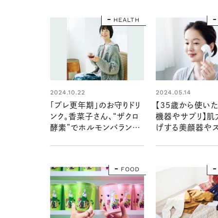
ならではのメンテ
法
HEALTH
2024.10.22
2024.05.14
「プレ更年期」のお守りドリ
【35歳から使い
ンク。香菜子さん、“ザクロ
機器やサプリ】肌
酵素”でホルモンバランス
げする美顔器や
を整える
ー、インナーケア
は？
FOOD