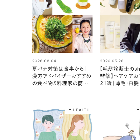
2026.08.04
2026.05.26
夏バテ対策は食事から｜
【毛髪診断士のsh
漢方アドバイザーおすすめ
監修】ヘアケアお
の食べ物＆料理家の簡単
21選｜薄毛・白髪
スパイス・ハーブレシピ
ど大人女性の髪
策も必見！
HEALTH