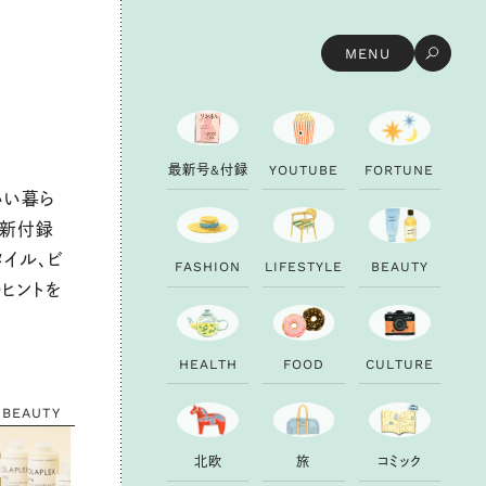
MENU
最
新
号
&
付
録
Y
O
U
T
U
B
E
F
O
R
T
U
N
E
いい暮ら
最新付録
タイル、ビ
F
A
S
H
I
O
N
L
I
F
E
S
T
Y
L
E
B
E
A
U
T
Y
つヒントを
H
E
A
L
T
H
F
O
O
D
C
U
L
T
U
R
E
BEAUTY
北
欧
旅
コ
ミ
ッ
ク