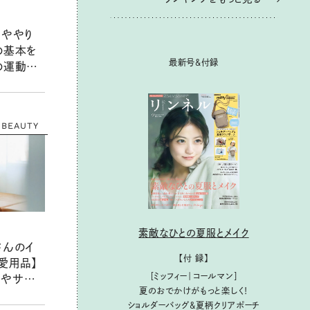
物ややり
の基本を
最新号＆付録
の運動法
も【簡単
BEAUTY
素敵なひとの夏服とメイク
さんのイ
【付 録】
愛用品】
［ミッフィー｜コールマン］
材やサプ
夏のおでかけがもっと楽しく！
大人女性
ショルダーバッグ&夏柄クリアポーチ