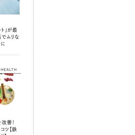
ルト」が最
活でムリな
質に
HEALTH
を改善！
コツ【鉄