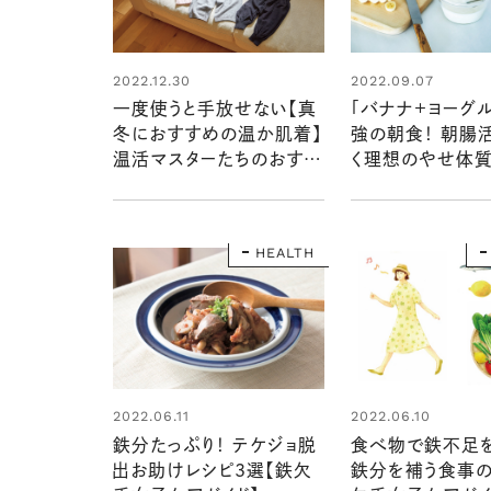
2022.12.30
2022.09.07
一度使うと手放せない【真
「バナナ+ヨーグ
冬におすすめの温か肌着】
強の朝食！ 朝腸
温活マスターたちのおすす
く理想のやせ体
め
HEALTH
2022.06.11
2022.06.10
鉄分たっぷり！ テケジョ脱
食べ物で鉄不足
出お助けレシピ3選【鉄欠
鉄分を補う食事の