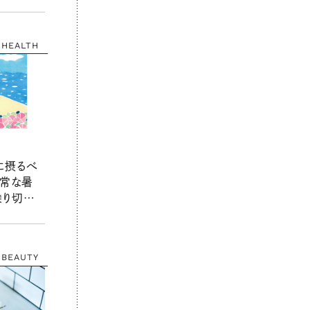
！
HEALTH
に摂るべ
異常な暑
乗り切ろ
BEAUTY