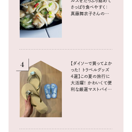
ルスをたっぷり絡めて
さっぱり食べやすく：
真藤舞衣子さんの発
酵と酸味レシピ
4
【ダイソーで買ってよか
った！ トラベルグッズ
4選】この夏の旅行に
大活躍！ かわいくて便
利な厳選マストバイア
イテム