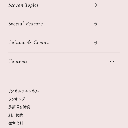
Season Topics
Special Feature
真夏のひんやりグッズ 2026
大人のリュック探し 2026SS
Column & Comics
ニトリ・イケア・無印良品で賢くおしゃれなインテリア
2026年春夏 トレンドファッションニュース
この春ほしい大人のスニーカー 2026春夏
2026年下半期占い大特集
絶品、お餅レシピ大集合！
Contents
女子旅おすすめスポット 暮らすように心地いいリンネル旅ガイ
ぐれいさん
ド
本当に使える「旅道具」
明日もいい日になりますように
幸せな老後のための リンネルマネー講座
世界のサンタさんに会って来た！
清水みさとの食いしんぼう寄り道サウナ
リンネルおしゃれファッションスナップ
私の住むまち、好きな場所。LOCAL LIFE REPORT
ときめく冬の贈りもの
クグロフの猫
リンネル暮らし部
リンネルチャンネル
リンネル 暮らしの道具大賞
クラフトビール案内
中沢元紀の板前さん入門
リンネルチャンネル
ランキング
ナチュラルメイクレッスン
母の日に贈りたい、お花モチーフのアイテム
空想喫茶トラノコクさんのあの店この店、喫茶訪問日記
おぱんつ君のわくわく楽しい一週間占い
最新号&付録
喜ばれる贈り物手帖
うちねこグランプリ2026、発表！
圷みほさんのゆるっと週末キャンプ通信
毎日が心地よくなるリンネルタロット
利用規約
2026年上半期占い大特集
豆柴・まもるくんの旅日記
運営会社
2025年下半期占い大特集