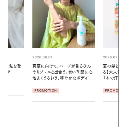
2026.07.24
2026.06.01
ブが香るひん
夏の髪と心が瞬時にリフレッシュす
お出かけ前の
暑い季節に心
る【大人気のドライシャンプー】 この
の一日。汗ば
かなボディケ
1本で汗ばむ季節も一日中心地よく
に過ごす私
PROMOTION
PROMOTIO