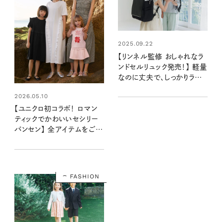
2025.09.22
【リンネル監修 おしゃれなラ
ンドセルリュック発売！】 軽量
なのに丈夫で、しっかりランド
セル見え！ 使い心地も考え
2026.05.10
た子どものからだにやさし
い“LEAFY”
【ユニクロ初コラボ！ ロマン
ティックでかわいいセシリー
バンセン】 全アイテムをご紹
介。ガールズとのコーデも楽
しい！
FASHION