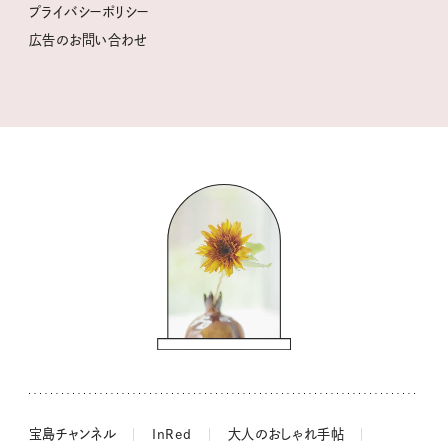
柳沢小実さんのお散歩するようなゆるり旅
プライバシーポリシー
猫と一緒に心地いい暮らし
広告のお問い合わせ
valoさんのかわいいもの探し
tsukuru & Lin. ツクルアンドリン
kippis（キッピス）
暮らしの時産テクニック
バッグの中身
コウケンテツのヒトワザ巡り
ノーラのフィンランド旅気分
街角ワンデイ
ドーナツハント
吉田羊さんの着物と12のアソビゴコロ
長谷川あかりさんの今週もお疲れ様つまみ
宝島チャンネル
InRed
大人のおしゃれ手帖