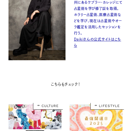
州にあるケプラー・カレッジにて
占星術を学び修了証を取得。
ホラリー占星術、医療占星術な
どを学び、現在は占星術やオー
ラ鑑定を活用したセッションを
行う。
Daikiさんの公式サイトはこち
ら
こちらもチェック！
CULTURE
LIFESTYLE