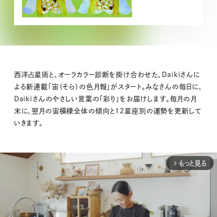
西洋占星術と、オーラカラー診断を掛け合わせた、Daikiさんに
よる新連載「宙（そら）の色月報」がスタート。みなさんの毎日に、
Daikiさんのやさしい言葉の「彩り」をお届けします。毎月の月
末に、翌月の宙模様全体の傾向と12星座別の運勢を更新して
いきます。
もっと見る
arrow_forward_ios