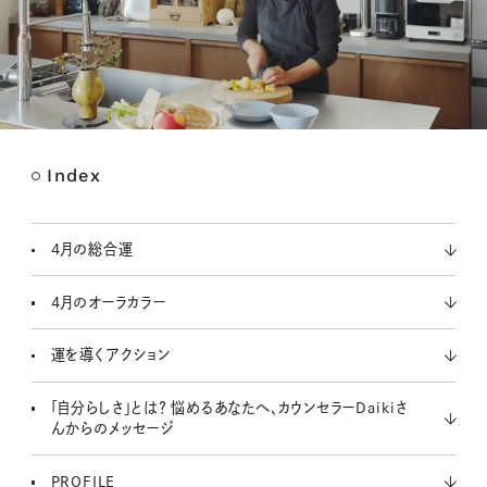
Index
M
u
t
4月の総合運
e
4月のオーラカラー
運を導くアクション
「自分らしさ」とは？ 悩めるあなたへ、カウンセラーDaikiさ
んからのメッセージ
PROFILE