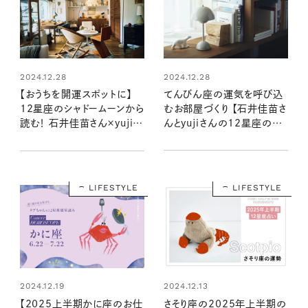
2024.12.28
2024.12.28
【おうちを開運スポットに】
てんびん座の運気を呼び込
12星座のシャドームーンから
むお部屋づくり 【石井佳苗さ
読む！ 石井佳苗さん×yujiさ
んとyujiさんの12星座のシ
んの自分を“整える”インテリ
ャドームーンで読むインテリ
ア
ア】
LIFESTYLE
LIFESTYLE
2024.12.19
2024.12.13
【2025上半期かに座のお仕
さそり座の2025年上半期の