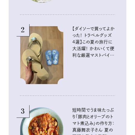
2
【ダイソーで買ってよか
った！ トラベルグッズ
4選】この夏の旅行に
大活躍！ かわいくて便
利な厳選マストバイア
イテム
3
短時間でうま味たっぷ
り「豚肉とオリーブのト
マト煮込み」の作り方：
真藤舞衣子さん 夏の