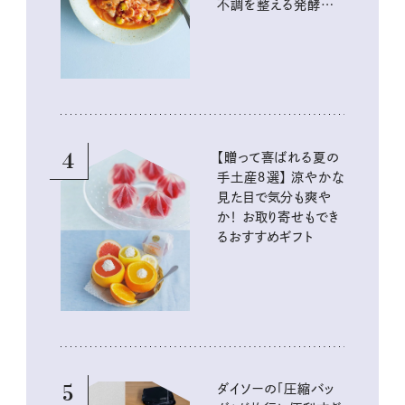
不調を整える発酵レ
シピ
4
【贈って喜ばれる夏の
手土産８選】 涼やかな
見た目で気分も爽や
か！ お取り寄せもでき
るおすすめギフト
5
ダイソーの「圧縮バッ