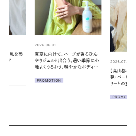
2026.06.01
ブが香るひん
お出かけ前の
暑い季節に心
の一日。汗ば
2026.07.21
かなボディケ
に過ごす私
【高山都さんが楽しむデンマーク
発・ベーリングの腕時計】 アクセサ
PROMOTIO
リーとの重ねづけも素敵な大人の
夏スタイル３選
PROMOTION