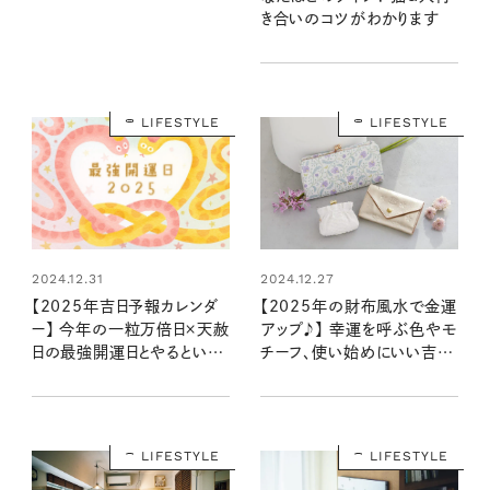
き合いのコツがわかります
LIFESTYLE
LIFESTYLE
2024.12.31
2024.12.27
【2025年吉日予報カレンダ
【2025年の財布風水で金運
ー】 今年の一粒万倍日×天赦
アップ♪】 幸運を呼ぶ色やモ
日の最強開運日とやるといい
チーフ、使い始めにいい吉日
ことリストは？
は？ 強力な巳年の運をキャッ
チ！
LIFESTYLE
LIFESTYLE