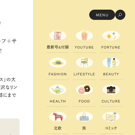
MENU
2
ルフ＋サ
最
新
号
&
付
録
Y
O
U
T
U
B
E
F
O
R
T
U
N
E
！
F
A
S
H
I
O
N
L
I
F
E
S
T
Y
L
E
B
E
A
U
T
Y
ス」の大
贅沢なリン
部にまで
H
E
A
L
T
H
F
O
O
D
C
U
L
T
U
R
E
北
欧
旅
コ
ミ
ッ
ク