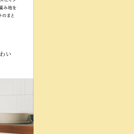
編み地を
トのまと
かわい