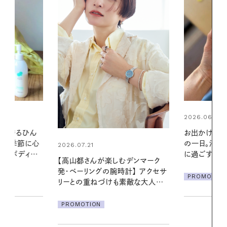
2026.06.01
2026.06.01
お出かけ前のひと手間で変わる、夏
暑い夏のナイ
の一日。汗ばむ季節を「ごきげん」
える夜の爽
に過ごす私の新習慣
デンマーク
PROMOTIO
クセサ
PROMOTION
素敵な大人の