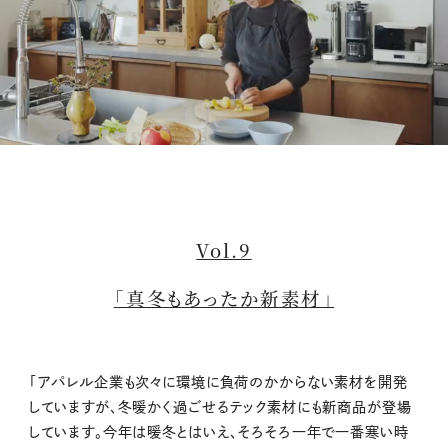
M
u
t
Vol.9
e
「真冬もあったか新素材」
「アパレル企業も次々に環境に負荷のかからない素材を開発
していますが、冬暖かく過ごせるテック素材にも新商品が登場
しています。今年は暖冬とはいえ、そろそろ一年で一番寒い時