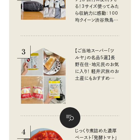
る！3サイズ使ってみた
ら収納力に感動：100
均クイーン渋谷飛鳥の
『本当にいいもの』第
10回③
3
【ご当地スーパー「ツ
ルヤ」の名品5選】長
野在住・地元民のお気
に入り！ 軽井沢旅のお
土産にもおすすめのお
いしいもの
4
じっくり煮詰めた濃厚
ペースト「発酵トマト」