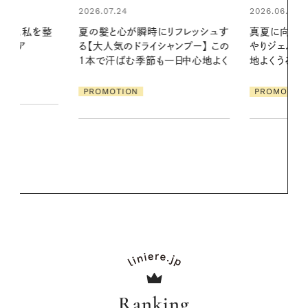
2026.06.01
リフレッシュす
真夏に向けて、ハーブが香るひん
ンプー】 この
やりジェルと出合う。暑い季節に心
2026.07.21
一日中心地よく
地よくうるおう、軽やかなボディケ
【高山都さん
ア
発・ベーリングの
PROMOTION
リーとの重ね
夏スタイル３
PROMOTIO
Ranking