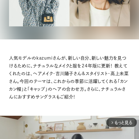
人気モデルのkazumiさんが、新しい自分、新しい魅力を見つ
けるために、ナチュラルなメイクと服を24年版に更新！ 教えて
くれたのは、ヘアメイク・吉川陽子さん&スタイリスト・高上未菜
さん。今回のテーマは、これからの季節に活躍してくれる「カン
カン帽」と「キャップ」のヘアの合わせ方。さらに、ナチュラルさ
んにおすすめサングラスもご紹介！
もっと見る
arrow_forward_ios