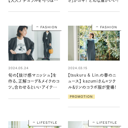
【大人ナチュラルを今っぽく
さ」がカギ！ どんな眉がいい？
アップデート】
FASHION
FASHION
2024.05.24
2024.03.15
旬の【抜け感マニッシュ】を
【tsukuru & Lin.の春のニ
作る、正解コーデ&メイクのコ
ュース】 kazumiさん×ツク
ツ。合わせるといいアイテム
ル＆リンのコラボ服が登場！
やコスメはどれ！？
PROMOTION
LIFESTYLE
LIFESTYLE