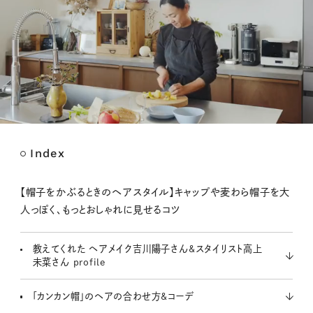
Index
M
u
t
【帽子をかぶるときのヘアスタイル】キャップや麦わら帽子を大
e
人っぽく、もっとおしゃれに見せるコツ
教えてくれた ヘアメイク吉川陽子さん&スタイリスト高上
未菜さん profile
「カンカン帽」のヘアの合わせ方&コーデ