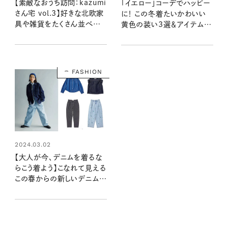
【素敵なおうち訪問：kazumi
「イエロー」コーデでハッピー
さん宅 vol.3】好きな北欧家
に！ この冬着たいかわいい
具や雑貨をたくさん並べた、
黄色の装い3選＆アイテムリ
kazumiさんの「見せる収
スト
納」
FASHION
2024.03.02
【大人が今、デニムを着るな
らこう着よう】こなれて見える
この春からの新しいデニムス
タイル