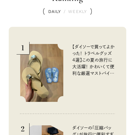
DAILY
/
WEEKLY
1
【ダイソーで買ってよか
った！ トラベルグッズ
4選】この夏の旅行に
大活躍！ かわいくて便
利な厳選マストバイア
イテム
2
ダイソーの「圧縮バッ
グ」が旅行に便利すぎ