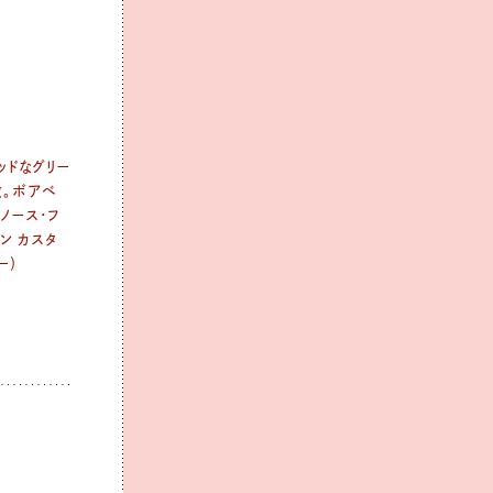
ッドなグリー
敵。ボアベ
・ノース・フ
ン カスタ
ー）