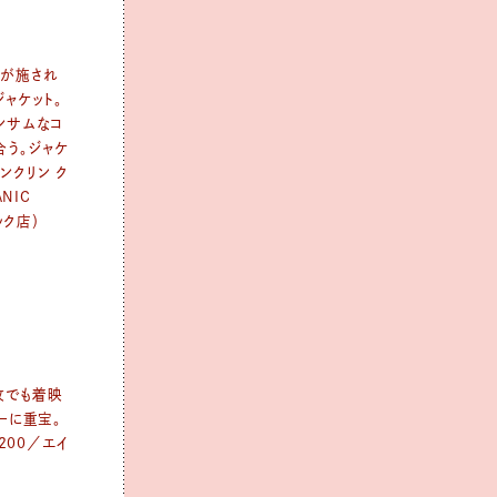
工が施され
ャケット。
ンサムなコ
合う。ジャケ
ランクリン ク
NIC
ック店）
枚でも着映
ーに重宝。
,200／エイ