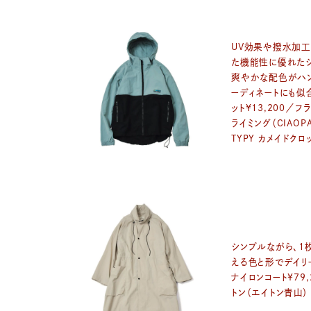
UV効果や撥水加
た機能性に優れたジ
爽やかな配色がハ
ーディネートにも似
ット¥13,200／フ
ライミング（CIAOPA
TYPY カメイドクロ
シンプルながら、1
える色と形でデイリ
ナイロンコート¥79
トン（エイトン青山）