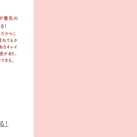
ーが春先の
る！
ーだからこ
重ねてもか
あるキレイ
感があり、
できる。
る！