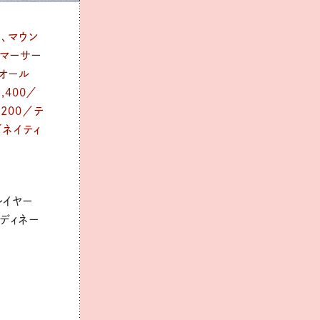
）、マウン
タマーサー
ーオール
,400／
200／テ
／ネイティ
レイヤー
ディネー