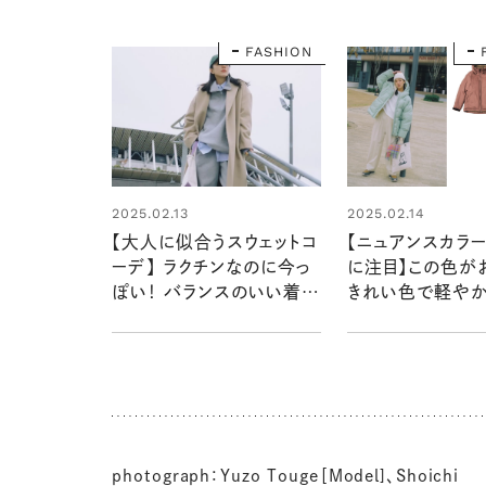
FASHION
2025.02.13
2025.02.14
【大人に似合うスウェットコ
【ニュアンスカラ
ーデ】 ラクチンなのに今っ
に注目】この色が
ぽい！ バランスのいい着こ
きれい色で軽や
なしのコツは？
に
photograph：Yuzo Touge［Model]、Shoichi