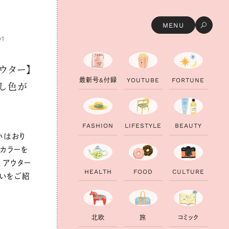
MENU
01
ウター】
最
新
号
&
付
録
Y
O
U
T
U
B
E
F
O
R
T
U
N
E
挿し色が
F
A
S
H
I
O
N
L
I
F
E
S
T
Y
L
E
B
E
A
U
T
Y
いはおり
いカラーを
、アウター
H
E
A
L
T
H
F
O
O
D
C
U
L
T
U
R
E
いをご紹
北
欧
旅
コ
ミ
ッ
ク