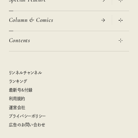
大人のリュック探し 2026SS
Column & Comics
ニトリ・イケア・無印良品で賢くおしゃれなインテリア
2026年春夏 トレンドファッションニュース
この春ほしい大人のスニーカー 2026春夏
2026年下半期占い大特集
絶品、お餅レシピ大集合！
Contents
女子旅おすすめスポット 暮らすように心地いいリンネル旅ガイ
ぐれいさん
ド
本当に使える「旅道具」
明日もいい日になりますように
幸せな老後のための リンネルマネー講座
世界のサンタさんに会って来た！
清水みさとの食いしんぼう寄り道サウナ
リンネルおしゃれファッションスナップ
私の住むまち、好きな場所。LOCAL LIFE REPORT
ときめく冬の贈りもの
クグロフの猫
リンネル暮らし部
リンネルチャンネル
リンネル 暮らしの道具大賞
クラフトビール案内
中沢元紀の板前さん入門
リンネルチャンネル
ランキング
ナチュラルメイクレッスン
母の日に贈りたい、お花モチーフのアイテム
空想喫茶トラノコクさんのあの店この店、喫茶訪問日記
おぱんつ君のわくわく楽しい一週間占い
最新号&付録
喜ばれる贈り物手帖
うちねこグランプリ2026、発表！
圷みほさんのゆるっと週末キャンプ通信
毎日が心地よくなるリンネルタロット
利用規約
2026年上半期占い大特集
豆柴・まもるくんの旅日記
運営会社
2025年下半期占い大特集
柳沢小実さんのお散歩するようなゆるり旅
プライバシーポリシー
猫と一緒に心地いい暮らし
広告のお問い合わせ
valoさんのかわいいもの探し
tsukuru & Lin. ツクルアンドリン