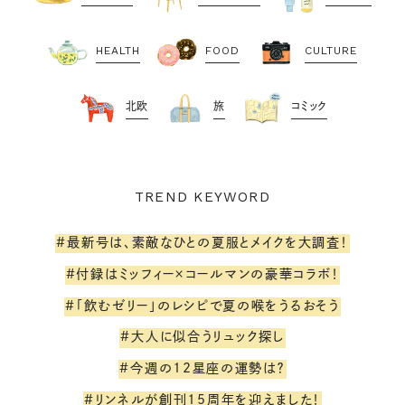
HEALTH
FOOD
CULTURE
北欧
旅
コミック
TREND KEYWORD
#最新号は、素敵なひとの夏服とメイクを大調査！
#付録はミッフィー×コールマンの豪華コラボ！
#「飲むゼリー」のレシピで夏の喉をうるおそう
#大人に似合うリュック探し
#今週の12星座の運勢は？
#リンネルが創刊15周年を迎えました！