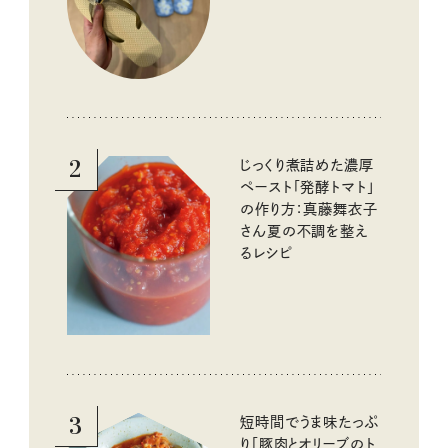
イテム
2
じっくり煮詰めた濃厚
ペースト「発酵トマト」
の作り方：真藤舞衣子
さん夏の不調を整え
るレシピ
3
短時間でうま味たっぷ
り「豚肉とオリーブのト