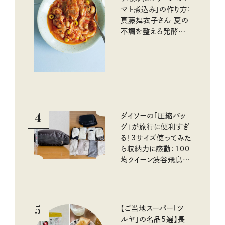
マト煮込み」の作り方：
真藤舞衣子さん 夏の
不調を整える発酵レ
シピ
4
ダイソーの「圧縮バッ
グ」が旅行に便利すぎ
る！3サイズ使ってみた
ら収納力に感動：100
均クイーン渋谷飛鳥の
『本当にいいもの』第
10回③
5
【ご当地スーパー「ツ
ルヤ」の名品5選】長