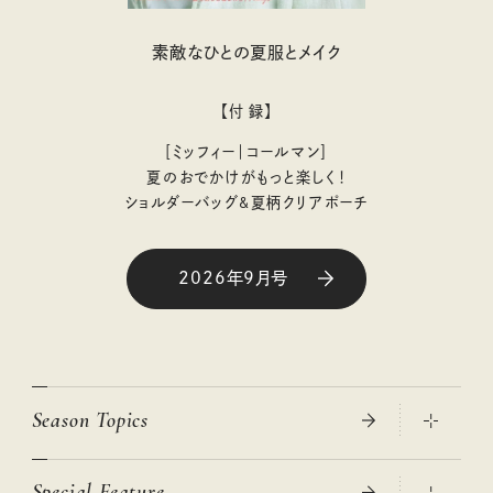
素敵なひとの夏服とメイク
【付 録】
［ミッフィー｜コールマン］
夏のおでかけがもっと楽しく！
ショルダーバッグ&夏柄クリアポーチ
2026年9月号
Season Topics
Special Feature
真夏のひんやりグッズ 2026