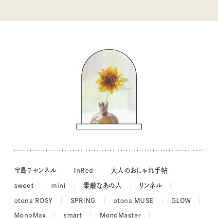
kippis（キッピス）
暮らしの時産テクニック
バッグの中身
コウケンテツのヒトワザ巡り
ノーラのフィンランド旅気分
街角ワンデイ
ドーナツハント
吉田羊さんの着物と12のアソビゴコロ
長谷川あかりさんの今週もお疲れ様つまみ
宝島チャンネル
InRed
大人のおしゃれ手帖
sweet
mini
素敵なあの人
リンネル
otona ROSY
SPRiNG
otona MUSE
GLOW
MonoMax
smart
MonoMaster