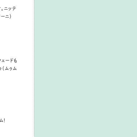
。ニッテ
リーニ）
ウェードも
ゥ（ムゥム
ム！