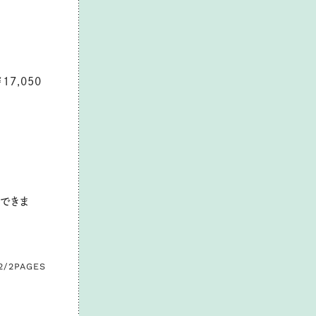
￥
17,050
できま
2/2
PAGES