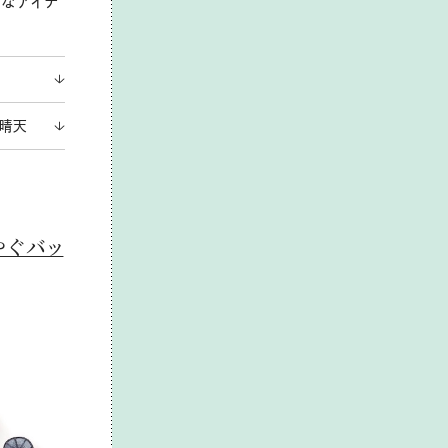
プなアイテ
は晴天
やぐバッ