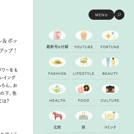
MENU
ル＆ポッ
最
新
号
&
付
録
Y
O
U
T
U
B
E
F
O
R
T
U
N
E
アップ！
パワーをも
F
A
S
H
I
O
N
L
I
F
E
S
T
Y
L
E
B
E
A
U
T
Y
レイング
ちろん、お
の下、色
H
E
A
L
T
H
F
O
O
D
C
U
L
T
U
R
E
ては？
北
欧
旅
コ
ミ
ッ
ク