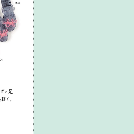
ッグと足
軽く。