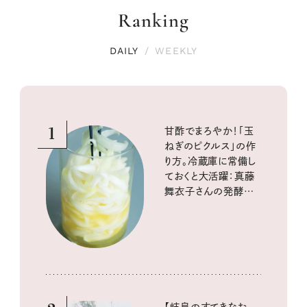
Ranking
DAILY
/
WEEKLY
1
甘酢でまろやか！「玉
ねぎのピクルス」の作
り方。冷蔵庫に常備し
ておくと大活躍：真藤
舞衣子さんの発酵と
酸味の仕込みごはん
【岐阜のすてきなお