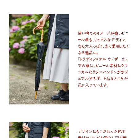
使い捨てのイメージが強いビニ
ール傘も、リュクスなデザイン
なら大人っぽく、永く愛用したく
なる逸品に。
「トラディショナル ウェザーウェ
アの傘は、ビニール素材にクラ
シカルなラタンハンドルがカジ
ュアルすぎず、上品なところが
気に入っています」
デザインにもこだわったPVC
素材のバッグや靴なら雨対策