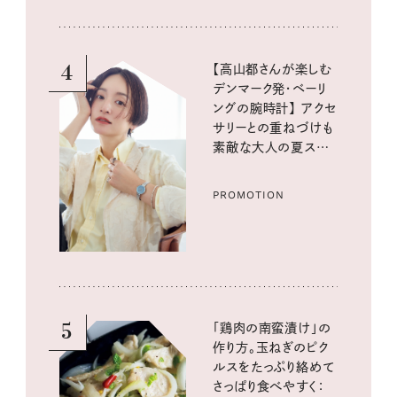
4
【高山都さんが楽しむ
デンマーク発・ベーリ
ングの腕時計】 アクセ
サリーとの重ねづけも
素敵な大人の夏スタイ
ル３選
PROMOTION
5
「鶏肉の南蛮漬け」の
作り方。玉ねぎのピク
ルスをたっぷり絡めて
さっぱり食べやすく：