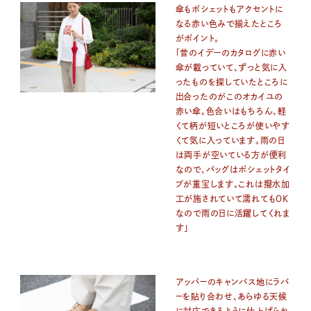
傘もポシェットもアクセントに
なる赤い色みで揃えたところ
がポイント。
「昔のイデーのカタログに赤い
傘が載っていて、ずっと気に入
ったものを探していたところに
出合ったのがこのオカイユの
赤い傘。色合いはもちろん、軽
くて柄が短いところが使いやす
くて気に入っています。雨の日
は両手が空いている方が便利
なので、バッグはポシェットタイ
プが重宝します。これは撥水加
工が施されていて濡れてもOK
なので雨の日に活躍してくれま
す」
アッパーのキャンバス地にラバ
ーを貼り合わせ、あらゆる天候