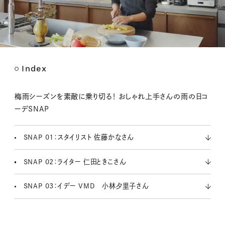
Index
M
u
t
梅雨シーズンを素敵に乗り切る！ おしゃれ上手さんの雨の日コ
e
ーデSNAP
SNAP 01：スタイリスト 佐藤かなさん
SNAP 02：ライター 仁田ときこさん
SNAP 03：イデー VMD 小林夕里子さん