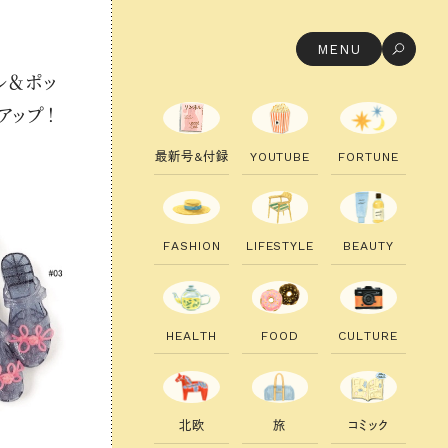
MENU
ル＆ポッ
アップ！
最
新
号
&
付
録
Y
O
U
T
U
B
E
F
O
R
T
U
N
E
F
A
S
H
I
O
N
L
I
F
E
S
T
Y
L
E
B
E
A
U
T
Y
H
E
A
L
T
H
F
O
O
D
C
U
L
T
U
R
E
北
欧
旅
コ
ミ
ッ
ク