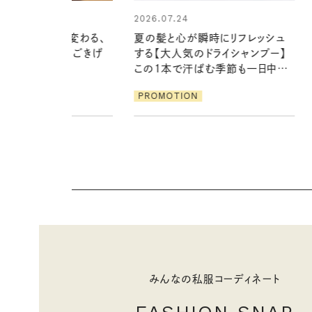
24
2026.06.01
心が瞬時にリフレッシュ
真夏に向けて、ハーブが香るひん
気のドライシャンプー】
やりジェルと出合う。暑い季節に心
で汗ばむ季節も一日中心
地よくうるおう、軽やかなボディケ
ア
ION
PROMOTION
みんなの私服コーディネート