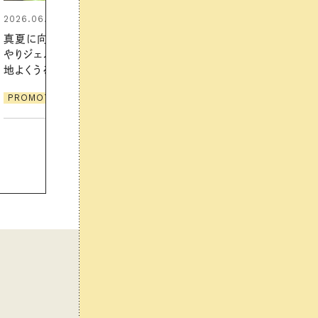
2026.07.21
【高山都さんが楽しむデンマーク
発・ベーリングの腕時計】 アクセサ
リーとの重ねづけも素敵な大人の
夏スタイル３選
PROMOTION