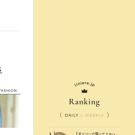
S
FASHION
Ranking
DAILY
/
WEEKLY
1
【ダイソーで買ってよかっ