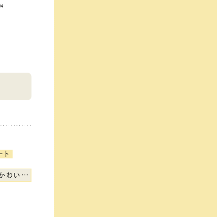
marimekko
ート
いいもの