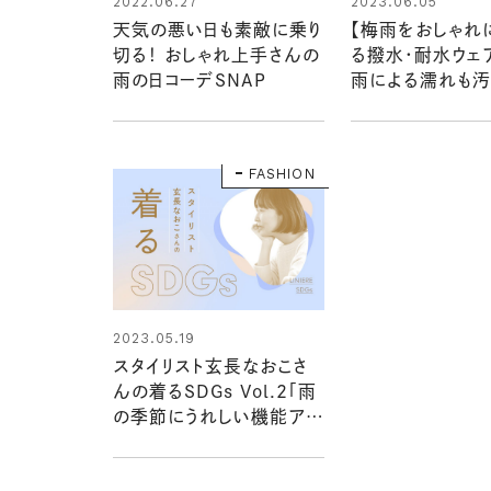
2022.06.27
2023.06.05
天気の悪い日も素敵に乗り
【梅雨をおしゃれ
切る！ おしゃれ上手さんの
る撥水・耐水ウェ
雨の日コーデSNAP
雨による濡れも汚
かりガード！
FASHION
2023.05.19
スタイリスト玄長なおこさ
んの着るSDGs Vol.2「雨
の季節にうれしい機能アイ
テム」