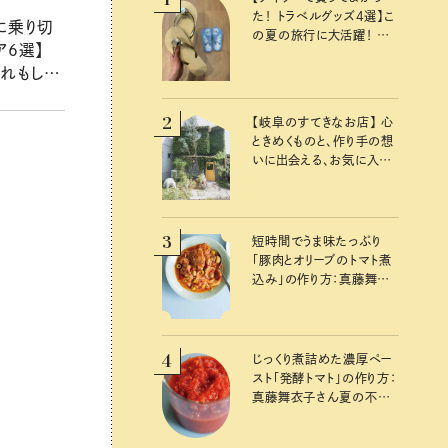
た！ トラベルグッズ4選】こ
に乗り切
の夏の旅行に大活躍！ か
ア6選】
わいくて便利な厳選マスト
れもしっ
バイアイテム
2
【岐阜のすてきなお店】 心
ときめくものと、作り手の想
いに出会える、お気に入り
の雑貨屋さん
3
短時間でうま味たっぷり
「豚肉とオリーブのトマト煮
込み」の作り方：真藤舞衣
子さん 夏の不調を整える
発酵レシピ
4
じっくり煮詰めた濃厚ペー
スト「発酵トマト」の作り方：
真藤舞衣子さん夏の不調
を整えるレシピ