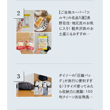
2
【ご当地スーパー「ツ
ルヤ」の名品5選】長
野在住・地元民のお気
に入り！ 軽井沢旅のお
土産にもおすすめのお
いしいもの
3
ダイソーの「圧縮バッ
グ」が旅行に便利すぎ
る！3サイズ使ってみた
ら収納力に感動：100
均クイーン渋谷飛鳥の
『本当にいいもの』第
10回③