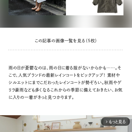
この記事の画像一覧を見る（5枚）
雨の日が憂鬱なのは、雨の日に着る服がないからかも……。そ
こで、人気ブランドの最新レインコートをピックアップ！ 素材や
シルエットにまでこだわったレインコートが勢ぞろい。秋雨やゲ
リラ豪雨なども多くなるこれからの季節に備えておきたい、お気
に入りの一着がきっと見つかります。
もっと見る
arrow_forward_ios