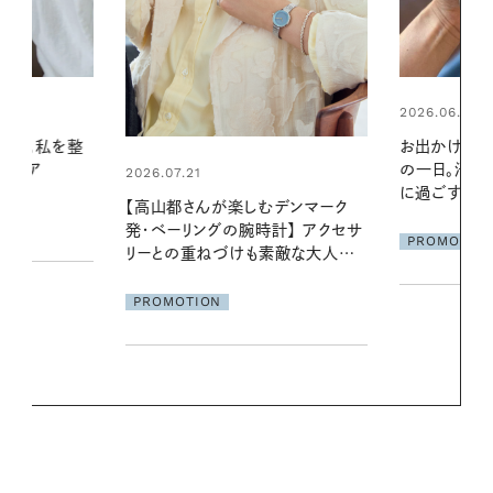
2026.06.01
2026.07.24
お出かけ前のひと手間で変わる、夏
夏の髪と心が
の一日。汗ばむ季節を「ごきげん」
る【大人気の
に過ごす私の新習慣
1本で汗ばむ
デンマーク
クセサ
PROMOTION
PROMOTIO
素敵な大人の