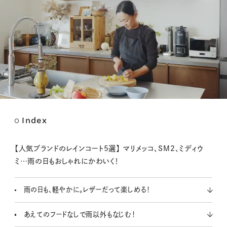
Index
M
u
t
【人気ブランドのレインコート5選】 マリメッコ、SM2、ミディウ
e
ミ…雨の日もおしゃれにかわいく！
雨の日も、軽やかに。レザーだって楽しめる！
あえてのフードなしで雨以外もなじむ！