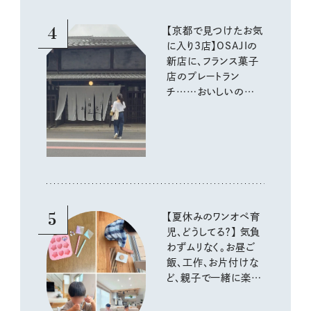
4
【京都で見つけたお気
に入り3店】OSAJIの
新店に、フランス菓子
店のプレートラン
チ……おいしいのんび
り街歩き。
5
【夏休みのワンオペ育
児、どうしてる？】 気負
わずムリなく。お昼ご
飯、工作、お片付けな
ど、親子で一緒に楽し
める工夫